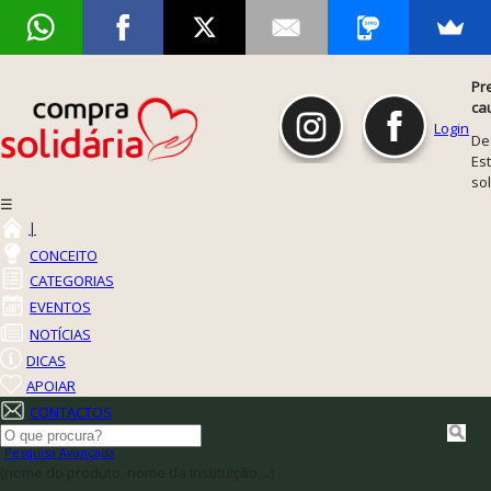
Pr
ca
Login
De
Est
so
☰
|
CONCEITO
CATEGORIAS
EVENTOS
NOTÍCIAS
DICAS
APOIAR
CONTACTOS
Pesquisa Avançada
(nome do produto, nome da instituição,...)