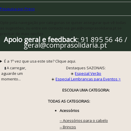
Pesquisa por Preço
Opte pela navegação por categorias se quiser assegurar que vê todas
as sugestões, ou entre em contacto via geral@comprasolidaria.pt se
precisar de mais opções
Apoio geral e feedback
: 91 895 56 46 /
geral@comprasolidaria.pt
É a 1ª vez que usa este site? Clique aqui.
A carregar,
Destaques SAZONAIS:
aguarde um
☀️
Especial Verão
momento...
☀️
Especial Lembranças para Eventos >
ESCOLHA UMA CATEGORIA:
TODAS AS CATEGORIAS:
Acessórios
-- Acessórios para o cabelo
-- Brincos