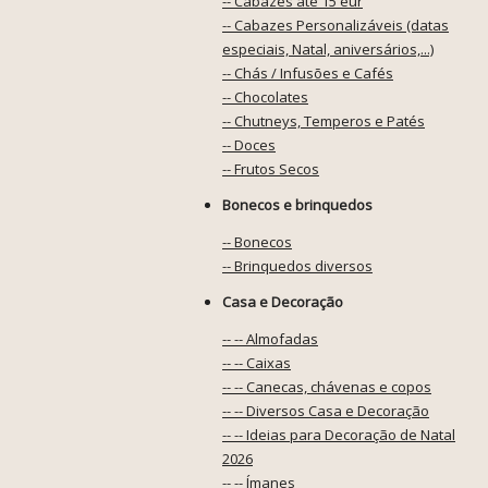
-- Cabazes até 15 eur
-- Cabazes Personalizáveis (datas
especiais, Natal, aniversários,...)
-- Chás / Infusões e Cafés
-- Chocolates
-- Chutneys, Temperos e Patés
-- Doces
-- Frutos Secos
Bonecos e brinquedos
-- Bonecos
-- Brinquedos diversos
Casa e Decoração
-- -- Almofadas
-- -- Caixas
-- -- Canecas, chávenas e copos
-- -- Diversos Casa e Decoração
-- -- Ideias para Decoração de Natal
2026
-- -- Ímanes