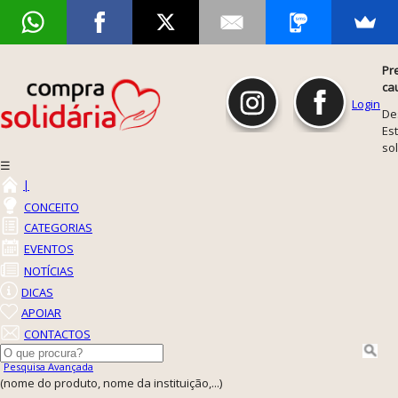
Pr
ca
Login
De
Est
so
☰
|
CONCEITO
CATEGORIAS
EVENTOS
NOTÍCIAS
DICAS
APOIAR
CONTACTOS
Pesquisa Avançada
(nome do produto, nome da instituição,...)