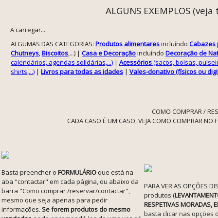
ALGUNS EXEMPLOS (veja t
A carregar...
ALGUMAS DAS CATEGORIAS:
Produtos alimentares
incluíndo
Cabazes p
Chutneys
,
Biscoitos
,...) |
Casa e Decoração
incluíndo
Decoração de Nat
calendários, agendas solidárias,...)
|
Acessórios
(sacos, bolsas, pulseira
shirts,...)
|
Livros para todas as idades
|
Vales-donativo (físicos ou digi
COMO COMPRAR / RES
CADA CASO É UM CASO, VEJA COMO COMPRAR NO 
Basta preencher o
FORMULÁRIO
que está na
aba "contactar" em cada página, ou abaixo da
PARA VER AS OPÇÕES DIS
barra "Como comprar /reservar/contactar",
produtos (
LEVANTAMENTO
mesmo que seja apenas para pedir
RESPETIVAS MORADAS, E
informações.
Se forem produtos do mesmo
basta clicar nas opções 