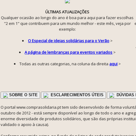
ÚLTIMAS ATUALIZAÇÕES
Qualquer ocasião ao longo do ano é boa para aqui para fazer escolhas
"2 em 1" que contribuem para um mundo melhor - este mês, veja por
exemplo:
O Especial de ideias solidárias para o Verão
>
A página de lembranças para eventos variados
>
Todas as outras categorias, na coluna da direita
aqui
>
SOBRE O SITE
ESCLARECIMENTOS ÚTEIS
DÚVIDAS 
O portal www.comprasolidaria.pt tem sido desenvolvido de forma voluntár
outubro de 2012 - está sempre disponível ao longo de todo o ano e agre
enorme diversidade de produtos solidários, que são das próprias instit
validado o apoio à causa).
Conforme resumido acima, no fundo da página de cada produto/serviço 