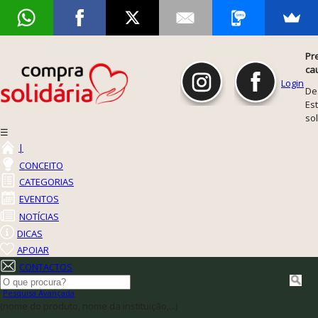
Pr
ca
Login
De
Est
so
☰
|
CONCEITO
CATEGORIAS
EVENTOS
NOTÍCIAS
DICAS
APOIAR
CONTACTOS
Pesquisa Avançada
(nome do produto, nome da instituição,...)