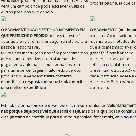
vendedor
, pode encomendá-los de uma vez só,
própria página, já que c
verá um campo onde pode escrever quais os
outros produtos que deseja.
O PAGAMENTO NÃO É FEITO NO MOMENTO EM
O PAGAMENTO (ou donati
QUE PREENCHE O PEDIDO
neste site: estará
a instituição de solidari
apenas a enviar uma mensagem direta para a
mesma e os métodos de
pessoa responsável.
que a(o) mesma(o) tiver 
Muitas das instituições não têm procedimentos
(transferência bancária
que sejam compatíveis com sistemas de
adicionais consoante os
pagamento automático, ou, apenas os têm
referência multibanco, 
para uma percentagem muito reduzida dos
presencial, ou outros) -
produtos que vendem:
neste contexto
cada instituição adere e 
específico, a resposta personalizada permite
da transferência bancár
uma melhor experiência
.
cada uma.
Esta plataforma tem sido desenvolvida na sua totalidade
voluntariament
não porque seja possível que assim o seja
, mas para que possa continua
e
se gostaria de contribuir para que seja possível fazer mais, veja
aqui
co