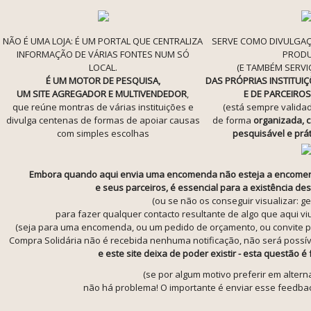
NÃO É UMA LOJA: É UM PORTAL QUE CENTRALIZA
SERVE COMO DIVULGAÇ
INFORMAÇÃO DE VÁRIAS FONTES NUM SÓ
PROD
LOCAL.
(E TAMBÉM SERVI
É UM MOTOR DE PESQUISA,
DAS PRÓPRIAS INSTITUI
UM SITE AGREGADOR E MULTIVENDEDOR
,
E DE PARCEIRO
que reúne montras de várias instituições e
(está sempre validad
divulga centenas de formas de apoiar causas
de forma
organizada, ca
com simples escolhas
pesquisável e prát
Embora quando aqui envia uma encomenda não esteja a encomenda
e seus parceiros, é essencial para a existência des
(ou se não os conseguir visualizar: 
para fazer qualquer contacto resultante de algo que aqui vi
(seja para uma encomenda, ou um pedido de orçamento, ou convite par
Compra Solidária não é recebida nenhuma notificação, não será possíve
e este site deixa de poder existir - esta questão
(se por algum motivo preferir em alter
não há problema! O importante é enviar esse feedback