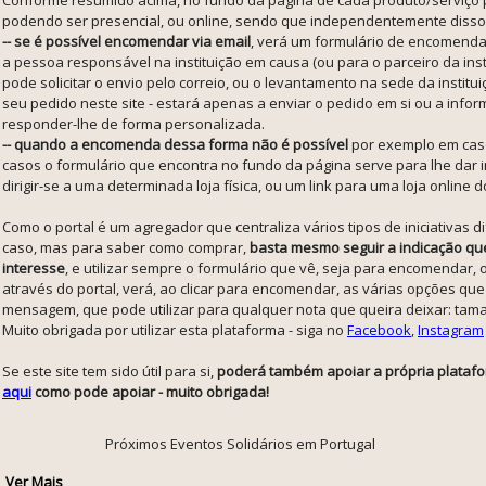
podendo ser presencial, ou online, sendo que independentemente disso 
-- se é possível encomendar via email
, verá um formulário de encomenda
a pessoa responsável na instituição em causa (ou para o parceiro da inst
pode solicitar o envio pelo correio, ou o levantamento na sede da insti
seu pedido neste site - estará apenas a enviar o pedido em si ou a inform
responder-lhe de forma personalizada.
-- quando a encomenda dessa forma não é possível
por exemplo em cas
casos o formulário que encontra no fundo da página serve para lhe dar
dirigir-se a uma determinada loja física, ou um link para uma loja online 
Como o portal é um agregador que centraliza vários tipos de iniciativas 
caso, mas para saber como comprar,
basta mesmo seguir a indicação qu
interesse
, e utilizar sempre o formulário que vê, seja para encomenda
através do portal, verá, ao clicar para encomendar, as várias opções qu
mensagem, que pode utilizar para qualquer nota que queira deixar: taman
Muito obrigada por utilizar esta plataforma - siga no
Facebook
,
Instagram
Se este site tem sido útil para si,
poderá também apoiar a própria platafor
aqui
como pode apoiar - muito obrigada!
Próximos Eventos Solidários em Portugal
Ver Mais