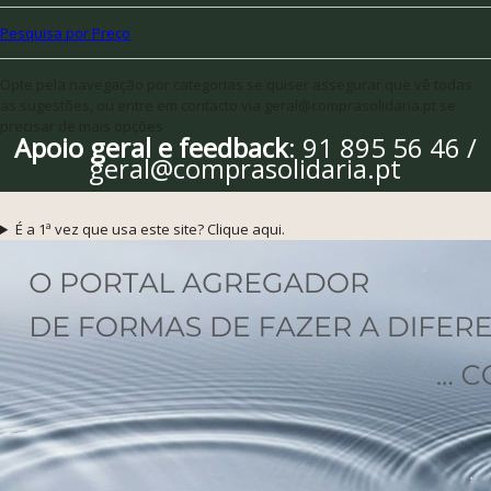
Pesquisa por Preço
Opte pela navegação por categorias se quiser assegurar que vê todas
as sugestões, ou entre em contacto via geral@comprasolidaria.pt se
precisar de mais opções
Apoio geral e feedback
: 91 895 56 46 /
geral@comprasolidaria.pt
É a 1ª vez que usa este site? Clique aqui.