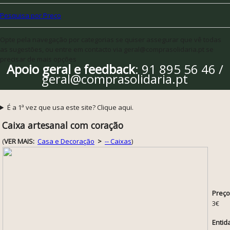
Pesquisa por Preço
Opte pela navegação por categorias se quiser assegurar que vê todas
as sugestões, ou entre em contacto via geral@comprasolidaria.pt se
precisar de mais opções
Apoio geral e feedback
: 91 895 56 46 /
geral@comprasolidaria.pt
É a 1ª vez que usa este site? Clique aqui.
Caixa artesanal com coração
(
VER MAIS:
Casa e Decoração
>
-- Caixas
)
Preço
3€
Entid