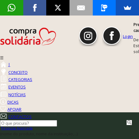
Pr
ca
Login
De
Est
so
☰
|
CONCEITO
CATEGORIAS
EVENTOS
NOTÍCIAS
DICAS
APOIAR
CONTACTOS
Pesquisa Avançada
(nome do produto, nome da instituição,...)