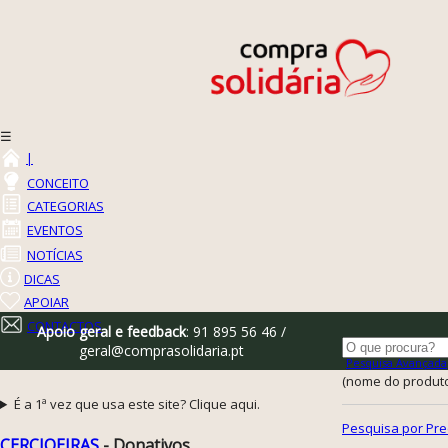
☰
|
CONCEITO
CATEGORIAS
EVENTOS
NOTÍCIAS
DICAS
APOIAR
CONTACTOS
Apoio geral e feedback
: 91 895 56 46 /
geral@comprasolidaria.pt
Pesquisa Avançada
(nome do produto,
É a 1ª vez que usa este site? Clique aqui.
Pesquisa por Pre
CERCIOEIRAS
- Donativos