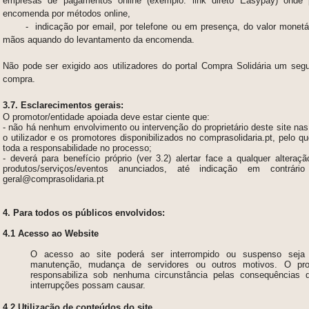
empresas de pagamentos online (exemplo: link direto Easypay)
onde
encomenda por métodos online,
-
indicação por email, por telefone ou em presença, do valor monet
mãos aquando do levantamento da encomenda.
Não pode ser exigido aos utilizadores do portal Compra Solidária um se
compra.
3.7. Esclarecimentos gerais:
O promotor/entidade apoiada deve estar ciente que:
- não há nenhum envolvimento ou intervenção do proprietário deste site nas
o utilizador e os promotores disponibilizados no comprasolidaria.pt, pelo 
toda a responsabilidade no processo;
- deverá para benefício próprio (ver 3.2) alertar face a qualquer alteraç
produtos/serviços/eventos anunciados, até indicação em contrár
geral@comprasolidaria.pt
4. Para todos os públicos envolvidos:
4.1 Acesso ao Website
O acesso ao site poderá ser interrompido ou suspenso seja
manutenção, mudança de servidores ou outros motivos. O prop
responsabiliza sob nenhuma circunstância pelas consequências 
interrupções possam causar.
4.2
Utilização de conteúdos do site