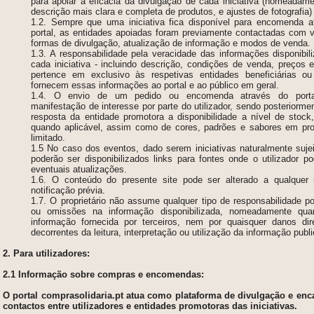
para apoiar a eficácia da divulgação de cada iniciativa (nomeadame
descrição mais clara e completa de produtos, e ajustes de fotografia)
1.2. Sempre que uma iniciativa fica disponível para encomenda at
portal, as entidades apoiadas foram previamente contactadas com v
formas de divulgação, atualização de informação e modos de venda.
1.3. A responsabilidade pela veracidade das informações disponibili
cada iniciativa - incluindo descrição, condições de venda, preços e 
pertence em exclusivo às respetivas entidades beneficiárias o
fornecem essas informações ao portal e ao público em geral.
1.4. O envio de um pedido ou encomenda através do portal
manifestação de interesse por parte do utilizador, sendo posteriorme
resposta da entidade promotora a disponibilidade a nível de stock
quando aplicável, assim como de cores, padrões e sabores em pr
limitado.
1.5 No caso dos eventos, dado serem iniciativas naturalmente sujei
poderão ser disponibilizados links para fontes onde o utilizador 
eventuais atualizações.
1.6. O conteúdo do presente site pode ser alterado a qualque
notificação prévia.
1.7. O proprietário não assume qualquer tipo de responsabilidade po
ou omissões na informação disponibilizada, nomeadamente qua
informação fornecida por terceiros, nem por quaisquer danos dire
decorrentes da leitura, interpretação ou utilização da informação publi
2. Para utilizadores:
2.1 Informação sobre compras e encomendas:
O portal comprasolidaria.pt atua como plataforma de divulgação e e
contactos entre utilizadores e entidades promotoras das iniciativas.