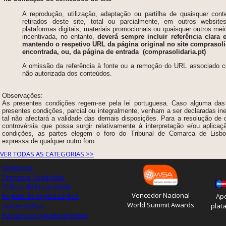
A reprodução, utilização, adaptação ou partilha de quaisquer con
retirados deste site, total ou parcialmente, em outros websites
plataformas digitais, materiais promocionais ou quaisquer outros mei
incentivada, no entanto,
deverá sempre incluir referência clara e
mantendo o respetivo URL da página original no site comprasolid
encontrada, ou, da página de entrada (comprasolidaria.pt)
A omissão da referência à fonte ou a remoção do URL associado con
não autorizada dos conteúdos.
Observações:
As presentes condições regem-se pela lei portuguesa. Caso alguma das
presentes condições, parcial ou integralmente, venham a ser declaradas ine
tal não afectará a validade das demais disposições. Para a resolução de qu
controvérsia que possa surgir relativamente à interpretação e/ou aplica
condições, as partes elegem o foro do Tribunal
de Comarca de Lisbo
expressa de qualquer outro foro.
VER TODAS AS CATEGORIAS >>
Contactos
Termos e Condições
Política de Privacidade
Vencedor Nacional
Registo de Organizações
Apo
World Summit Awards
Testemunhos
plat
Parcerias e Agradecimentos