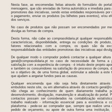
Nesta fase, as encomendas feitas através do formulário do porta
mensagens, que são enviadas de forma automática e imediata para a
promotores das iniciativas, sendo estas entidades responsáveis por s
o pagamento, enviar os produtos (ou bilhetes para eventos), e/ou ef
dos serviços.
No caso de produtos que não possam ser encomendados por men
divulga as formas de compra.
Desta forma, não cabe ao comprasolidaria.pt qualquer responsabili
características, disponibilidade, entrega ou condições do produt
fatores relacionados com a compra, os quais são da exclu
responsabilidade das entidades promotoras das iniciativas aqui divul
De qualquer modo o comprador poderá contactar a qualquer altura 
geral@comprasolidaria.pt no caso de necessidade de forma a p
satisfação com a experiência de compra - é intuito deste projeto apoi
e também os consumidores na satisfação do processo de compra, de
se o objetivo de, de uma forma global, estimular a adesão a este ti
que ajudam a angariar fundos para as causas.
Qualquer encomenda que não seja feita diretamente através 
embutidos neste site, ou em alternativa através do contacto geral@co
não chega ao conhecimento de quem diariamente trabalha p
desenvolvimento, divulgação, manutenção e atualização do portal.
P
contactos possam ser considerados na contabilização estatísti
trabalho realizado - informação essencial para a existência e co
plataforma - pede-se ao comprador que, sempre que realize uma
pedido de orçamento, ou apoie de outra forma uma instituição, 