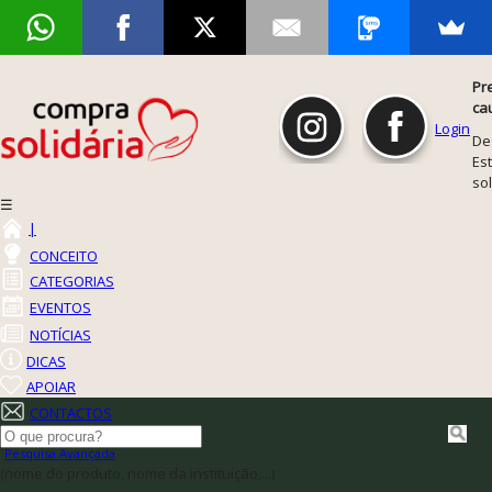
Pr
ca
Login
De
Est
so
☰
|
CONCEITO
CATEGORIAS
EVENTOS
NOTÍCIAS
DICAS
APOIAR
CONTACTOS
Pesquisa Avançada
(nome do produto, nome da instituição,...)