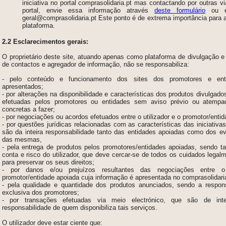
iniciativa no portal comprasolidaria.pt mas contactando por outras v
portal, envie essa informação
através
deste formulário
ou es
geral@comprasolidaria.pt Este ponto é de extrema importância para a
plataforma.
2.2 Esclarecimentos gerais:
O proprietário deste site, atuando apenas como plataforma de divulgação
de contactos e agregador de informação, não se responsabiliza:
- pelo conteúdo e funcionamento dos sites dos promotores e ent
apresentados;
- por alterações na disponibilidade e características dos produtos divulga
efetuadas pelos promotores ou entidades sem aviso prévio ou atempa
concretas a fazer;
- por negociações ou acordos efetuados entre o utilizador e o promotor/enti
- por questões jurídicas relacionadas com as características das iniciativ
são da inteira responsabilidade tanto das entidades apoiadas como dos ev
das mesmas,
- pela entrega de produtos pelos promotores/entidades apoiadas, sendo ta
conta e risco do utilizador, que deve cercar-se de todos os cuidados legal
para preservar os seus direitos;
- por danos e/ou prejuízos resultantes das negociações entre o
promotor/entidade apoiada cuja informação é apresentada no comprasolidaria
- pela qualidade e quantidade dos produtos anunciados, sendo a respons
exclusiva dos promotores;
- por transações efetuadas via meio electrónico, que são de inte
responsabilidade de quem disponibiliza tais serviços.
O
utilizador
deve estar ciente que: