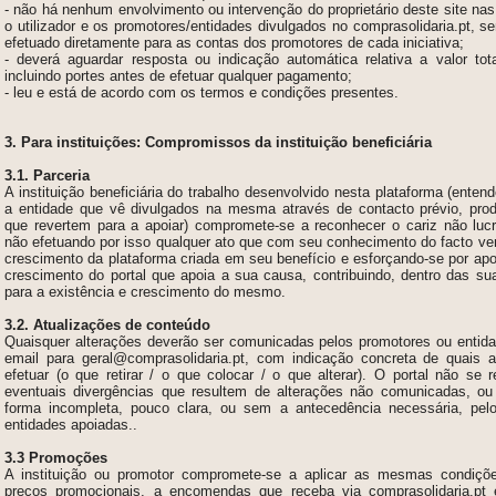
- não há nenhum envolvimento ou intervenção do proprietário deste site nas
o utilizador e os promotores/entidades divulgados no comprasolidaria.pt, 
efetuado diretamente para as contas dos promotores de cada iniciativa;
-
deverá aguardar resposta ou indicação automática relativa a valor to
incluindo portes antes de efetuar qualquer pagamento;
- leu e está de acordo com os termos e condições presentes.
3. Para instituições: Compromissos da instituição beneficiária
3.1. Parceria
A instituição beneficiária do trabalho desenvolvido nesta plataforma
(enten
a entidade que vê divulgados na mesma
através de contacto prévio, pro
que revertem
para a apoiar) compromete-se a reconhecer o cariz não luc
não efetuando por
isso qualquer ato que com seu
conhecimento do facto ven
crescimento da plataforma criada em seu benefício
e esforçando-se por apo
crescimento do portal que apoia a sua causa, contribuindo, dentro das sua
para a existência e crescimento do mesmo.
3.2. Atualizações de conteúdo
Quaisquer alterações deverão ser comunicadas pelos promotores ou entid
email para geral@comprasolidaria.pt
, com indicação concreta de quais a
efetuar (o que retirar / o que colocar / o que alterar). O portal não se r
eventuais divergências que resultem de alterações não comunicadas, o
forma incompleta, pouco clara, ou sem a antecedência necessária, pel
entidades apoiadas..
3.3 Promoções
A instituição ou promotor compromete-se a aplicar as mesmas condiçõ
preços promocionais, a encomendas que receba via comprasolidaria.p