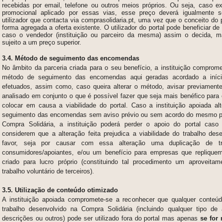
recebidas por email, telefone ou outros meios próprios. Ou seja, caso e
promocional aplicado por essas vias, esse preço deverá igualmente s
utilizador que contacta via comprasolidaria.pt, uma vez que o conceito do po
forma agregada a oferta existente. O utilizador do portal pode beneficiar de 
caso o vendedor (instituição ou parceiro da mesma) assim o decida, 
sujeito a um preço superior.
3.4. Método de seguimento das encomendas
No âmbito da parceria criada para o seu benefício, a instituição comprom
método de seguimento das encomendas aqui geradas acordado a iníci
efetuados, assim como, caso queira alterar o método, avisar previament
analisado em conjunto o que é possível fazer que seja mais benéfico para 
colocar em causa a viabilidade do portal. Caso a instituição apoiada a
seguimento das encomendas sem aviso prévio ou sem acordo do mesmo por
Compra Solidária, a instituição poderá perder o apoio do portal caso
considerem que a alteração feita prejudica a viabilidade do trabalho de
favor, seja por causar com essa alteração uma duplicação de t
consumidores/apoiantes, e/ou um benefício para empresas que repliquem
criado para lucro próprio (constituindo tal procedimento um aproveitam
trabalho voluntário de terceiros).
3.5. Utilização de conteúdo otimizado
A instituição apoiada compromete-se a reconhecer que qualquer conteúd
trabalho desenvolvido na Compra Solidária (incluindo qualquer tipo de 
descrições ou outros) pode ser utilizado fora do portal mas apenas
se for 