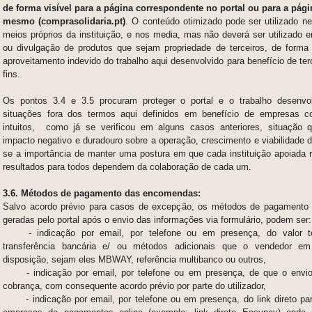
de forma visível para a página correspondente no portal ou para a pági
mesmo (comprasolidaria.pt)
. O conteúdo otimizado pode ser utilizado 
meios próprios da instituição, e nos media, mas não deverá ser utilizado 
ou divulgação de produtos que sejam propriedade de terceiros, de forma 
aproveitamento indevido do trabalho aqui desenvolvido para benefício de te
fins.
Os pontos 3.4 e 3.5 procuram
proteger o portal e o trabalho desenvo
situações fora dos termos aqui definidos em benefício de empresas c
intuitos,
como já se verificou em alguns casos anteriores, situação 
impacto negativo e duradouro sobre a operação, crescimento e viabilidade d
se a importância de manter uma postura em que cada instituição apoiada
resultados para todos dependem da colaboração de cada um.
3.6. Métodos de pagamento das encomendas:
Salvo acordo prévio para casos de excepção, os métodos de pagament
geradas pelo portal após o envio das informações via formulário, podem ser:
- indicação por email, por telefone ou em presença, do valor t
transferência bancária e/ ou métodos adicionais que o vendedor e
disposição, sejam eles MBWAY, referência multibanco ou outros,
-
i
ndicação por email, por telefone ou em presença, de que o envi
cobrança, com consequente acordo prévio por parte do utilizador,
-
i
ndicação por email, por telefone ou em presença, do link direto p