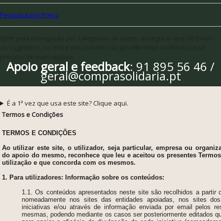
Pesquisa por Preço
Opte pela navegação por categorias se quiser assegurar que vê todas
as sugestões, ou entre em contacto via geral@comprasolidaria.pt se
precisar de mais opções
Apoio geral e feedback
: 91 895 56 46 /
geral@comprasolidaria.pt
É a 1ª vez que usa este site? Clique aqui.
Termos e Condições
TERMOS E CONDIÇÕES
Ao utilizar este site, o utilizador, seja particular, empresa ou organiz
do apoio do mesmo, reconhece que leu e aceitou os presentes Termo
utilização e que concorda com os mesmos.
1. Para utilizadores: Informação sobre os conteúdos:
1.1. Os conteúdos apresentados neste site são recolhidos a partir de
nomeadamente nos sites das entidades apoiadas, nos sites dos
iniciativas e/ou através de informação enviada por email pelos r
mesmas, podendo mediante os casos ser posteriormente editados qu