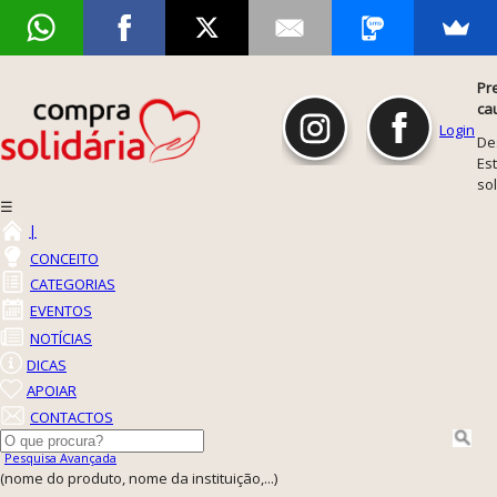
Pr
ca
Login
De
Est
so
☰
|
CONCEITO
CATEGORIAS
EVENTOS
NOTÍCIAS
DICAS
APOIAR
CONTACTOS
Pesquisa Avançada
(nome do produto, nome da instituição,...)