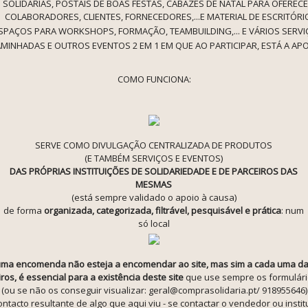
SOLIDÁRIAS, POSTAIS DE BOAS FESTAS, CABAZES DE NATAL PARA OFERECE
COLABORADORES, CLIENTES, FORNECEDORES,...E MATERIAL DE ESCRITÓRI
SPAÇOS PARA WORKSHOPS, FORMAÇÃO, TEAMBUILDING,... E VÁRIOS SERV
MINHADAS E OUTROS EVENTOS 2 EM 1 EM QUE AO PARTICIPAR, ESTÁ A AP
COMO FUNCIONA:
SERVE COMO DIVULGAÇÃO CENTRALIZADA DE PRODUTOS
(E TAMBÉM SERVIÇOS E EVENTOS)
DAS PRÓPRIAS INSTITUIÇÕES DE SOLIDARIEDADE E DE PARCEIROS DAS
MESMAS
(está sempre validado o apoio à causa)
de forma
organizada, categorizada, filtrável, pesquisável e prática
: num
só local
ma encomenda não esteja a encomendar ao site, mas sim a cada uma das 
ros, é essencial para a existência deste site
que use sempre os formulár
(ou se não os conseguir visualizar: geral@comprasolidaria.pt/ 918955646)
ntacto resultante de algo que aqui viu - se contactar o vendedor ou insti