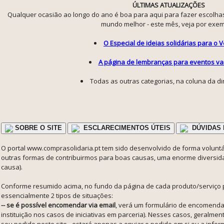
ÚLTIMAS ATUALIZAÇÕES
Qualquer ocasião ao longo do ano é boa para aqui para fazer escolha
mundo melhor - este mês, veja por exem
O Especial de ideias solidárias para o 
A página de lembranças para eventos va
Todas as outras categorias, na coluna da di
SOBRE O SITE
ESCLARECIMENTOS ÚTEIS
DÚVIDAS 
O portal www.comprasolidaria.pt tem sido desenvolvido de forma voluntár
outras formas de contribuirmos para boas causas, uma enorme diversidad
causa).
Conforme resumido acima, no fundo da página de cada produto/serviço 
essencialmente 2 tipos de situações:
-- se é possível encomendar via email
, verá um formulário de encomenda
instituição nos casos de iniciativas em parceria). Nesses casos, geralme
seu pedido neste site - estará apenas a enviar o pedido em si ou a infor