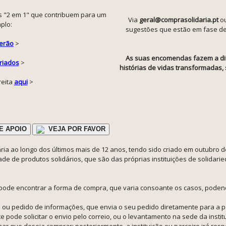
s "2 em 1" que contribuem para um
Via
geral@comprasolidaria.pt
o
plo:
sugestões que estão em fase de i
Verão
>
As suas encomendas fazem a dif
riados
>
histórias de vidas transformadas
reita
aqui
>
E APOIO
VEJA POR FAVOR
ia ao longo dos últimos mais de 12 anos, tendo sido criado em outubro de
e de produtos solidários, que são das próprias instituições de solidari
pode encontrar a forma de compra, que varia consoante os casos, poden
 ou pedido de informações, que envia o seu pedido diretamente para a pe
nte pode solicitar o envio pelo correio, ou o levantamento na sede da ins
mar que deseja comprar: posteriormente, a instituição ou parceiro irá re