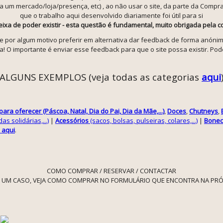
um mercado/loja/presença, etc) , ao não usar o site, da parte da Compra
que o trabalho aqui desenvolvido diariamente foi útil para si
deixa de poder existir - esta questão é fundamental, muito obrigada pela
se por algum motivo preferir em alternativa dar feedback de forma anónim
! O importante é enviar esse feedback para que o site possa existir. Pod
ALGUNS EXEMPLOS (veja todas as categorias
aqui
ara oferecer (Páscoa, Natal, Dia do Pai, Dia da Mãe,...)
,
Doces
,
Chutneys
,
s solidárias,...)
|
Acessórios
(sacos, bolsas, pulseiras, colares,...)
|
Bonec
 aqui
.
COMO COMPRAR / RESERVAR / CONTACTAR
 UM CASO, VEJA COMO COMPRAR NO FORMULÁRIO QUE ENCONTRA NA PRÓ