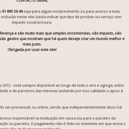
CONTACTO GERAL
u
91 895 56 46
seja para algum esclarecimento ou para acesso a mais
nclusão neste site: basta indicar que tipo de produto ou serviço com
impacto social procura.
erença e são muito mais que simples encomendas, são impacto, são
, são gestos que mostram que há quem deseje criar um mundo melhor e
mais justo.
Obrigada por usar este site!
 2012 - está sempre disponível ao longo de todo o ano e agrega, entre
edade e de parceiros das mesmas (estando por isso validado o apoio à
do ser presencial, ou online, sendo que independentemente disso há
ssoa responsável na instituição em causa (ou para o parceiro da
tituição ou parceiro. O pagamento não é feito no momento em que envia o
sponder-lhe de forma personalizada.