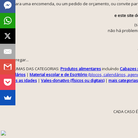
(seja para uma encomenda, ou um pedido de orçamento, ou convite para 
e este site 
(
não há problema
A carregar...
ALGUMAS DAS CATEGORIAS:
Produtos alimentares
incluíndo
Cabazes p
Solidários
|
Material escolar e de Escritório
(blocos, calendários, agenda
todas as idades
|
Vales-donativo (físicos ou digitais)
|
mais categorias
CADA CASO É