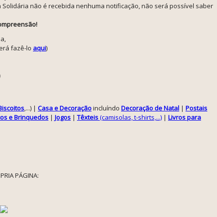
 Solidária não é recebida nenhuma notificação, não será possível saber
 compreensão!
a,
erá fazê-lo
aqui
)
)
Biscoitos
,...) |
Casa e Decoração
incluíndo
Decoração de Natal
|
Postais
os e Brinquedos
|
Jogos
|
Têxteis
(camisolas, t-shirts,...)
|
Livros para
PRIA PÁGINA: