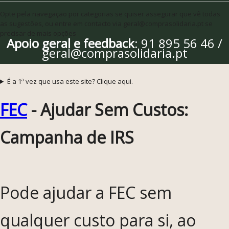
Opte pela navegação por categorias se quiser assegurar que vê todas
as sugestões, ou entre em contacto via geral@comprasolidaria.pt se
precisar de mais opções
Apoio geral e feedback
: 91 895 56 46 /
geral@comprasolidaria.pt
É a 1ª vez que usa este site? Clique aqui.
FEC
- Ajudar Sem Custos:
Campanha de IRS
Pode ajudar a FEC sem
qualquer custo para si, ao