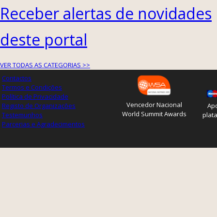
Receber alertas de novidades
deste portal
VER TODAS AS CATEGORIAS >>
Contactos
Termos e Condições
Política de Privacidade
Vencedor Nacional
Registo de Organizações
Apo
World Summit Awards
Testemunhos
plat
Parcerias e Agradecimentos