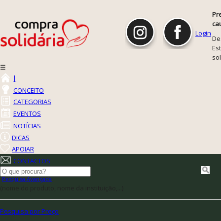
Pr
ca
Login
De
Est
so
☰
|
CONCEITO
CATEGORIAS
EVENTOS
NOTÍCIAS
DICAS
APOIAR
CONTACTOS
Pesquisa Avançada
(nome do produto, nome da instituição,...)
Pesquisa por Preço