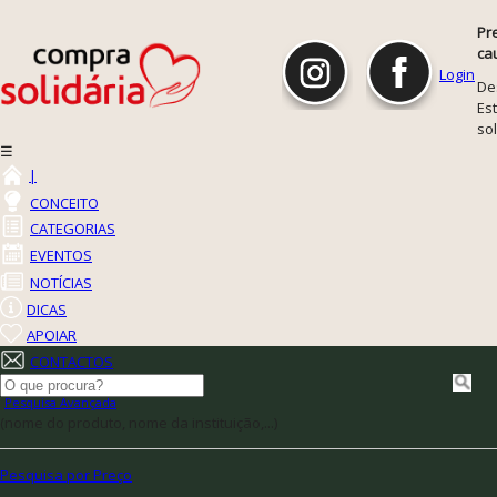
Pr
ca
Login
De
Est
so
☰
|
CONCEITO
CATEGORIAS
EVENTOS
NOTÍCIAS
DICAS
APOIAR
CONTACTOS
Pesquisa Avançada
(nome do produto, nome da instituição,...)
Pesquisa por Preço