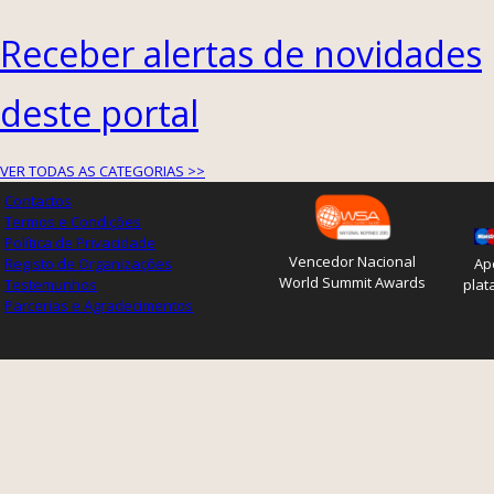
Receber alertas de novidades
deste portal
VER TODAS AS CATEGORIAS >>
Contactos
Termos e Condições
Política de Privacidade
Vencedor Nacional
Registo de Organizações
Ap
World Summit Awards
Testemunhos
plat
Parcerias e Agradecimentos