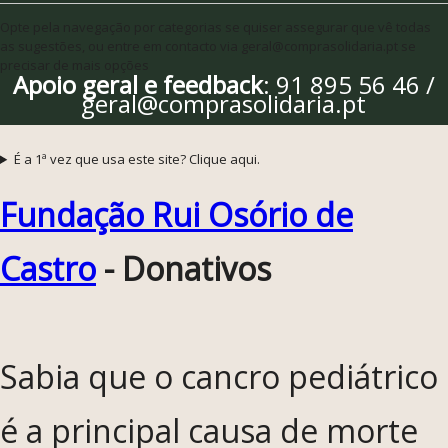
Opte pela navegação por categorias se quiser assegurar que vê todas
as sugestões, ou entre em contacto via geral@comprasolidaria.pt se
precisar de mais opções
Apoio geral e feedback
: 91 895 56 46 /
geral@comprasolidaria.pt
É a 1ª vez que usa este site? Clique aqui.
Fundação Rui Osório de
Castro
- Donativos
Sabia que o cancro pediátrico
é a principal causa de morte