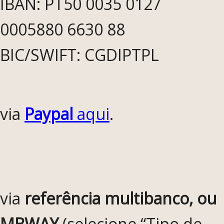
IBAN: PT50 0035 0127
0005880 6630 88
BIC/SWIFT: CGDIPTPL
via
Paypal
aqui
.
via
referência multibanco, ou
MBWAY
(selecione “Tipo de