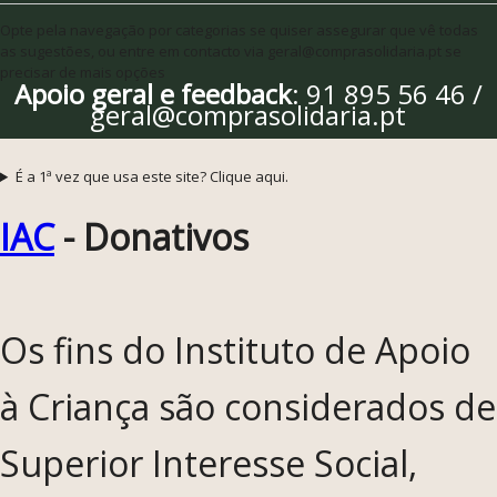
Opte pela navegação por categorias se quiser assegurar que vê todas
as sugestões, ou entre em contacto via geral@comprasolidaria.pt se
precisar de mais opções
Apoio geral e feedback
: 91 895 56 46 /
geral@comprasolidaria.pt
É a 1ª vez que usa este site? Clique aqui.
IAC
- Donativos
Os fins do Instituto de Apoio
à Criança são considerados de
Superior Interesse Social,