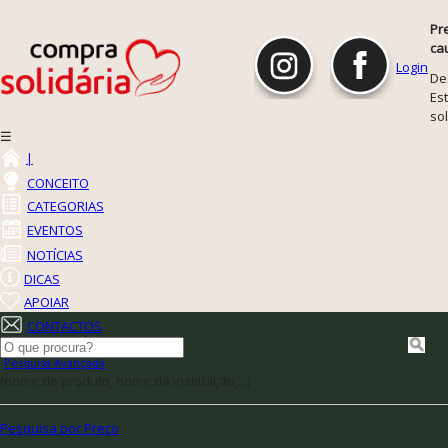
Pr
ca
Login
De
Est
so
☰
|
CONCEITO
CATEGORIAS
EVENTOS
NOTÍCIAS
DICAS
APOIAR
CONTACTOS
Pesquisa Avançada
(nome do produto, nome da instituição,...)
Pesquisa por Preço