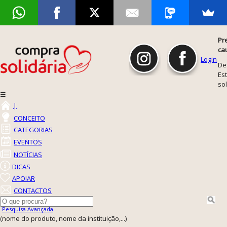
Pr
ca
Login
De
Est
so
☰
|
CONCEITO
CATEGORIAS
EVENTOS
NOTÍCIAS
DICAS
APOIAR
CONTACTOS
Pesquisa Avançada
(nome do produto, nome da instituição,...)