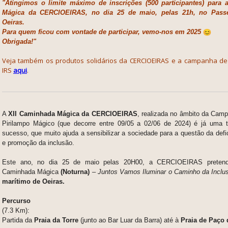
"Atingimos o limite máximo de inscrições (500 participantes) para
Mágica da CERCIOEIRAS, no dia 25 de maio, pelas 21h, no Passe
Oeiras.
Para quem ficou com vontade de participar, vemo-nos em 2025
Obrigada!"
Veja também os produtos solidários da CERCIOEIRAS e a campanha de
IRS
aqui
.
A
XII Caminhada Mágica da CERCIOEIRAS
, realizada no âmbito da Cam
Pirilampo Mágico (que decorre entre 09/05 a 02/06 de 2024) é já uma t
sucesso, que muito ajuda a sensibilizar a sociedade para a questão da defic
e promoção da inclusão.
Este ano, no dia 25 de maio pelas 20H00, a CERCIOEIRAS pretende
Caminhada Mágica
(Noturna)
–
Juntos Vamos Iluminar o Caminho da Inclu
marítimo de Oeiras.
Percurso
(7.3 Km):
Partida da
Praia da Torre
(junto ao Bar Luar da Barra) até à
Praia de Paço 