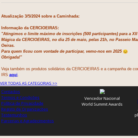
Atualização 3/5/2024 sobre a Caminhada:
Informação da CERCIOEIRAS:
"Atingimos o limite máximo de inscrições (500 participantes) para a X
Mágica da CERCIOEIRAS, no dia 25 de maio, pelas 21h, no Passeio Ma
Oeiras.
Para quem ficou com vontade de participar, vemo-nos em 2025
Obrigada!"
Veja também os produtos solidários da CERCIOEIRAS e a campanha de co
IRS
aqui
.
VER TODAS AS CATEGORIAS >>
Contactos
Termos e Condições
Vencedor Nacional
Política de Privacidade
World Summit Awards
Registo de Organizações
Testemunhos
p
Parcerias e Agradecimentos