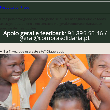
Pesquisa por Preço
Opte pela navegação por categorias se quiser assegurar que vê todas
as sugestões, ou entre em contacto via geral@comprasolidaria.pt se
precisar de mais opções
Apoio geral e feedback
: 91 895 56 46 /
geral@comprasolidaria.pt
É a 1ª vez que usa este site? Clique aqui.