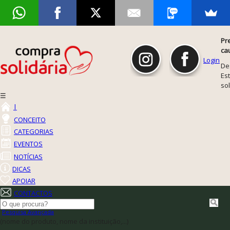
Pr
ca
Login
De
Est
so
☰
|
CONCEITO
CATEGORIAS
EVENTOS
NOTÍCIAS
DICAS
APOIAR
CONTACTOS
Pesquisa Avançada
(nome do produto, nome da instituição,...)