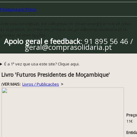
Pesquisa por Preço
Opte pela navegação por categorias se quiser assegurar que vê todas
as sugestões, ou entre em contacto via geral@comprasolidaria.pt se
precisar de mais opções
Apoio geral e feedback
: 91 895 56 46 /
geral@comprasolidaria.pt
É a 1ª vez que usa este site? Clique aqui.
Livro 'Futuros Presidentes de Moçambique'
(
VER MAIS:
Livros / Publicações
>
Preço
11€
Entid