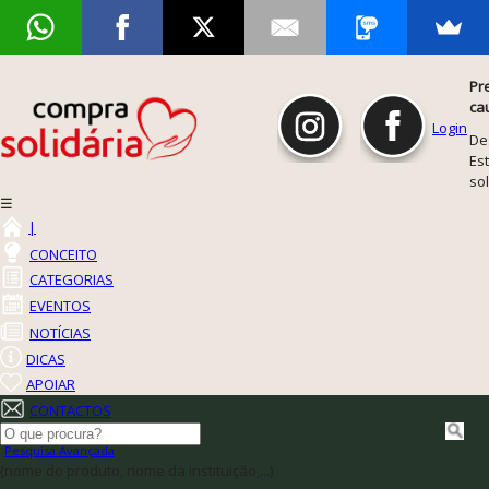
Pr
ca
Login
De
Est
so
☰
|
CONCEITO
CATEGORIAS
EVENTOS
NOTÍCIAS
DICAS
APOIAR
CONTACTOS
Pesquisa Avançada
(nome do produto, nome da instituição,...)