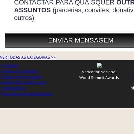
VER TODAS AS CATEGORIAS >>
Contactos
Termos e Condições
Vencedor Nacional
Política de Privacidade
World Summit Awards
Registo de Organizações
Testemunhos
p
Parcerias e Agradecimentos