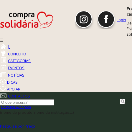
Pr
ca
Login
De
Est
so
☰
|
CONCEITO
CATEGORIAS
EVENTOS
NOTÍCIAS
DICAS
APOIAR
CONTACTOS
Pesquisa Avançada
(nome do produto, nome da instituição,...)
Pesquisa por Preço