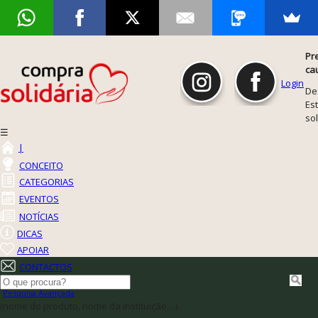
Pr
ca
Login
De
Est
so
☰
|
CONCEITO
CATEGORIAS
EVENTOS
NOTÍCIAS
DICAS
APOIAR
CONTACTOS
Pesquisa Avançada
(nome do produto, nome da instituição,...)