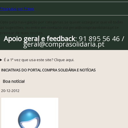
Pesquisa por Preço
Opte pela navegação por categorias se quiser assegurar que vê todas
as sugestões, ou entre em contacto via geral@comprasolidaria.pt se
precisar de mais opções
Apoio geral e feedback
: 91 895 56 46 /
geral@comprasolidaria.pt
É a 1ª vez que usa este site? Clique aqui.
INICIATIVAS DO PORTAL COMPRA SOLIDÁRIA E NOTÍCIAS
Boa notícia!
20-12-2012