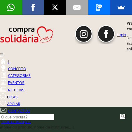
Pr
ca
Login
De
Est
so
☰
|
CONCEITO
CATEGORIAS
EVENTOS
NOTÍCIAS
DICAS
APOIAR
CONTACTOS
Pesquisa Avançada
(nome do produto, nome da instituição,...)