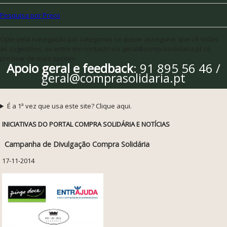
Pesquisa por Preço
Opte pela navegação por categorias se quiser assegurar que vê todas
as sugestões, ou entre em contacto via geral@comprasolidaria.pt se
precisar de mais opções
Apoio geral e feedback
: 91 895 56 46 /
geral@comprasolidaria.pt
É a 1ª vez que usa este site? Clique aqui.
INICIATIVAS DO PORTAL COMPRA SOLIDÁRIA E NOTÍCIAS
Campanha de Divulgação Compra Solidária
17-11-2014