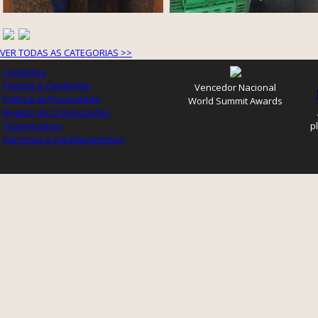
VER TODAS AS CATEGORIAS >>
Contactos
Termos e Condições
Vencedor Nacional
Política de Privacidade
World Summit Awards
Registo de Organizações
Testemunhos
p
Parcerias e Agradecimentos