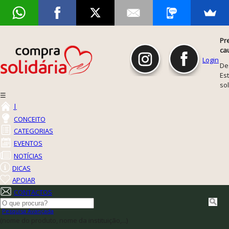
Pr
ca
Login
De
Est
so
☰
|
CONCEITO
CATEGORIAS
EVENTOS
NOTÍCIAS
DICAS
APOIAR
CONTACTOS
Pesquisa Avançada
(nome do produto, nome da instituição,...)