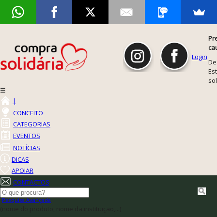
Pr
ca
Login
De
Est
so
☰
|
CONCEITO
CATEGORIAS
EVENTOS
NOTÍCIAS
DICAS
APOIAR
CONTACTOS
Pesquisa Avançada
(nome do produto, nome da instituição,...)