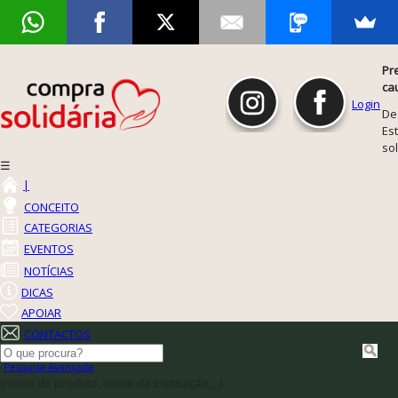
Pr
ca
Login
De
Est
so
☰
|
CONCEITO
CATEGORIAS
EVENTOS
NOTÍCIAS
DICAS
APOIAR
CONTACTOS
Pesquisa Avançada
(nome do produto, nome da instituição,...)