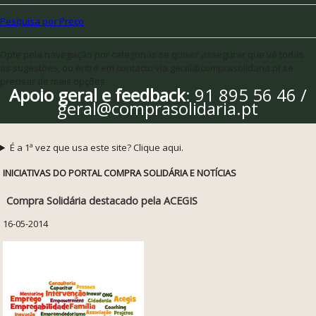
Pesquisa por Preço
Opte pela navegação por categorias se quiser assegurar que vê todas
as sugestões, ou entre em contacto via geral@comprasolidaria.pt se
precisar de mais opções
Apoio geral e feedback
: 91 895 56 46 /
geral@comprasolidaria.pt
É a 1ª vez que usa este site? Clique aqui.
INICIATIVAS DO PORTAL COMPRA SOLIDÁRIA E NOTÍCIAS
Compra Solidária destacado pela ACEGIS
16-05-2014