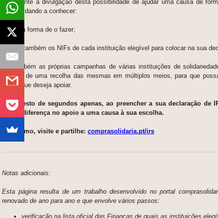
novamente a divulgação desta possibilidade de ajudar uma causa de for
custos, dando a conhecer:
- tanto a forma de o fazer;
- como também os NIFs de cada instituição elegível para colocar na sua dec
- e também as próprias campanhas de várias instituições de solidariedad
através de uma recolha das mesmas em múltiplos meios, para que possa
causa que deseja apoiar.
Num gesto de segundos apenas, ao preencher a sua declaração de IR
toda a diferença no apoio a uma causa à sua escolha.
Veja como, visite e partilhe:
comprasolidaria.pt/irs
Notas adicionais:
Esta página resulta de um trabalho desenvolvido no portal comprasolida
renovado de ano para ano e que envolve vários passos:
verificação na lista oficial das Finanças de quais as instituições eleg