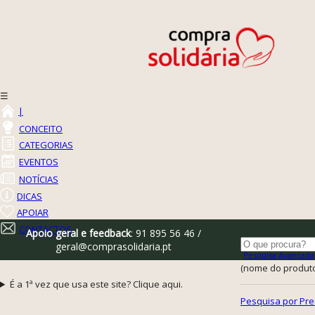
☰
|
CONCEITO
CATEGORIAS
EVENTOS
NOTÍCIAS
DICAS
APOIAR
CONTACTOS
Apoio geral e feedback
: 91 895 56 46 /
geral@comprasolidaria.pt
Pesquisa Avançada
(nome do produto,
É a 1ª vez que usa este site? Clique aqui.
Pesquisa por Pre