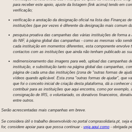
para receber este apoio, ajuste da listagem (link acima) tendo em co
verificação;
verificação e anotação da designação oficial na lista das Finanças 
instituições (que por vezes é diferente da designação mais comum da 
pesquisa proativa das campanhas das várias instituições de forma a 
do NIF, à página global das campanhas - como as mesmas vão sendo
cada instituição em momentos diferentes, esta componente envolve
contactos com as instituições que ainda não tenham publicado as s
redimensionamento das imagens para web, upload das campanhas d
instituição, e substituição tanto na página global das campanhas, 
página de cada uma das instituições (zona de "outras formas de ajudar
vídeos quando aplicável. Esta zona "outras formas de ajudar", que va
que foi o conceito inicial de criação desta plataforma, dá a conhecer
contribuir para as instituições que aqui encontra, como por exemplo,
consignação de IRS, o voluntariado, os donativos financeiros, donat
entre outros.
Serão acrescentadas mais campanhas em breve.
Se considera útil o trabalho desenvolvido no portal comprasolidaria.pt, seja
for, considere apoiar para que possa continuar -
veja aqui como
- obrigada pe