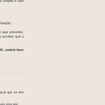
ma simples e sem
laração;
e aqui presentes,
 escolher qual a
S, poderá fazer
ria.pt que se tem
íveis este ano