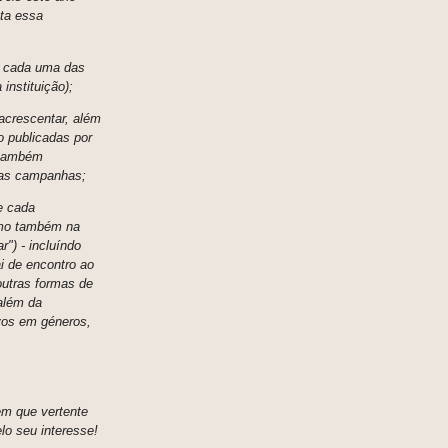
nta essa
de cada uma das
instituição);
acrescentar, além
 publicadas por
 também
uas campanhas;
e cada
como também na
") - incluíndo
i de encontro ao
 outras formas de
 além da
ivos em géneros,
 em que vertente
lo seu interesse!