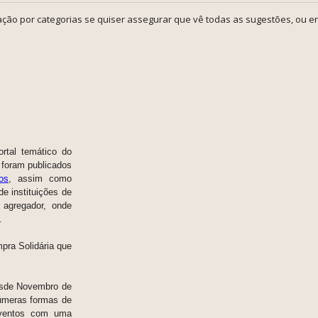
ção por categorias se quiser assegurar que vê todas as sugestões, ou en
rtal temático do
 foram publicados
os
, assim como
e instituições de
 agregador, onde
.
pra Solidária que
desde Novembro de
númeras formas de
eventos com uma