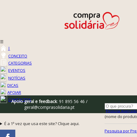
☰
|
CONCEITO
CATEGORIAS
EVENTOS
NOTÍCIAS
DICAS
APOIAR
CONTACTOS
Apoio geral e feedback
: 91 895 56 46 /
geral@comprasolidaria.pt
Pesquisa Avançada
(nome do produto,
É a 1ª vez que usa este site? Clique aqui.
Pesquisa por Pre