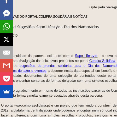
Opte pela navega
INICIATIVAS DO PORTAL COMPRA SOLIDÁRIA E NOTÍCIAS
Especial Sugestões Sapo Lifestyle - Dia dos Namorados
11-02-2015
No continuidade da parceria existente com o
Sapo Lifestyle
,
o novo po
Sapo
,
para divulgação das iniciativas presentes no portal
Compra Solidária
,
artigos de
sugestões de prendas solidárias para o Dia dos Namorad
sugestões de lazer e eventos
a decorrer nesta data especial em benefício d
solidariedade, decorrentes de uma selecção de conteúdos deste portal
podemos encontrar centenas de formas de ajudar com uma simples escolha
Um novo agradecimento em nome de todas as
instituições parceiras do Com
são desta forma simultaneamente apoiadas através desta parceria.
O portal www.comprasolidaria.pt é um projeto que tem vindo a construir, 
2012, a plataforma centralizadora onde podemos encontrar num só local i
fazer a diferença com uma simples escolha - produtos, serviços e 