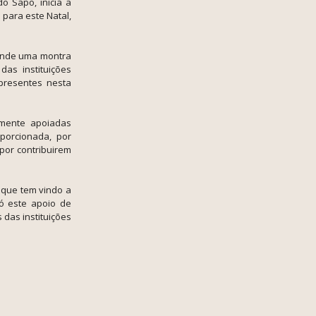
do Sapo, inicia a
para este Natal,
 onde uma montra
as instituições
presentes nesta
amente apoiadas
oporcionada, por
por contribuirem
 que tem vindo a
só este apoio de
 das instituições