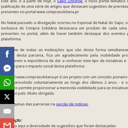
Este ano, e a partir de hoje, o
Sapo Lifestyle
, o novo portal temático 
publicação de uma série de artigos que destacam sugestões de prendas 
presentes no portal
www.comprasolidaria.pt
No Natal passado a divulgação ocorreu no Especial de Natal do Sapo,
exclusiva do Compra Solidária destacava um produto de cada uma d
presentes no portal, além de haver também destaque dos eventos 
plataforma.
Em nome de todas as instituições que são desta forma simultane
através desta parceria, fica um agradecimento pela visibilidade pr
perceberem a importância de dar a conhecer este tipo de iniciativas e 
também para o impacto social desta plataforma.
O portal www.comprasolidaria.pt é um projeto com um conceito pioneiro
ser desenvolvido voluntariamente ao longo dos últimos 2 anos - e 
parceiros permite proporcionar a merecida visibilidade para as iniciativas
do nosso país. Muito obrigada.
Veja algumas das parcerias na
secção de notícias
.
Atualização:
Conheça aqui a diversidade de sugestões que foram destacadas: