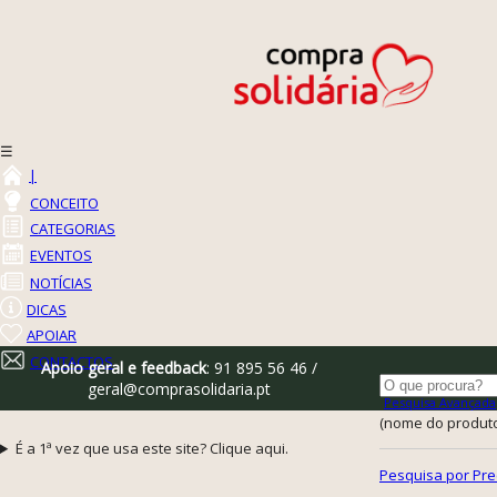
☰
|
CONCEITO
CATEGORIAS
EVENTOS
NOTÍCIAS
DICAS
APOIAR
CONTACTOS
Apoio geral e feedback
: 91 895 56 46 /
geral@comprasolidaria.pt
Pesquisa Avançada
(nome do produto,
É a 1ª vez que usa este site? Clique aqui.
Pesquisa por Pre