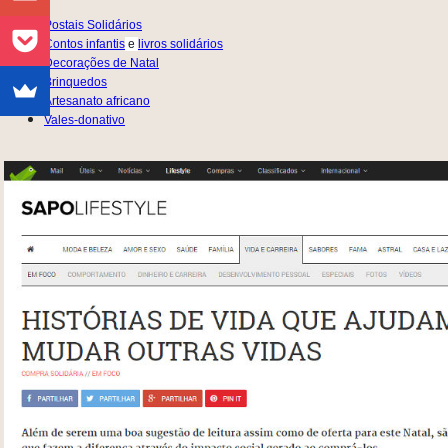
Postais Solidários
Contos infantis
e
livros solidários
Decorações de Natal
Brinquedos
Artesanato africano
Vales-donativo