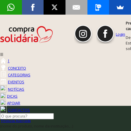
Pr
ca
Login
De
Est
so
☰
|
CONCEITO
CATEGORIAS
EVENTOS
NOTÍCIAS
DICAS
APOIAR
CONTACTOS
Pesquisa Avançada
(nome do produto, nome da instituição,...)