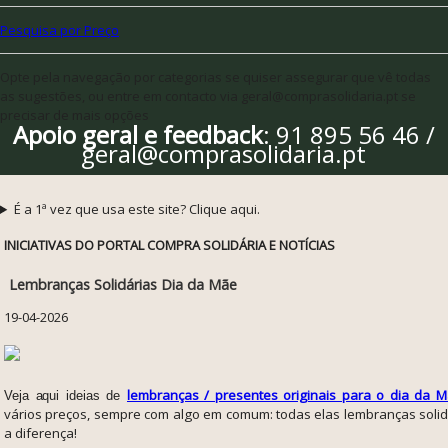
Pesquisa por Preço
Opte pela navegação por categorias se quiser assegurar que vê todas
as sugestões, ou entre em contacto via geral@comprasolidaria.pt se
precisar de mais opções
Apoio geral e feedback
: 91 895 56 46 /
geral@comprasolidaria.pt
É a 1ª vez que usa este site? Clique aqui.
INICIATIVAS DO PORTAL COMPRA SOLIDÁRIA E NOTÍCIAS
Lembranças Solidárias Dia da Mãe
19-04-2026
lembranças / presentes originais para o dia da
M
Veja aqui ideias de
vários preços, sempre com algo em comum: t
odas elas lembranças soli
a diferença!