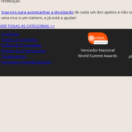
restituição.
Siga-nos para acompanhar a divulgação
de cada um dos apelos e não s
uma cruz e um número, e já está a ajudar!
VER TODAS AS CATEGORIAS >>
Contactos
Termos e Condições
Política de Privacidade
Vencedor Nacional
Registo de Organizações
World Summit Awards
Testemunhos
p
Parcerias e Agradecimentos