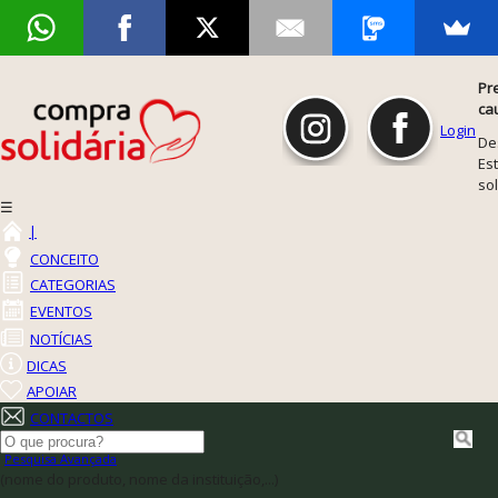
Pr
ca
Login
De
Est
so
☰
|
CONCEITO
CATEGORIAS
EVENTOS
NOTÍCIAS
DICAS
APOIAR
CONTACTOS
Pesquisa Avançada
(nome do produto, nome da instituição,...)