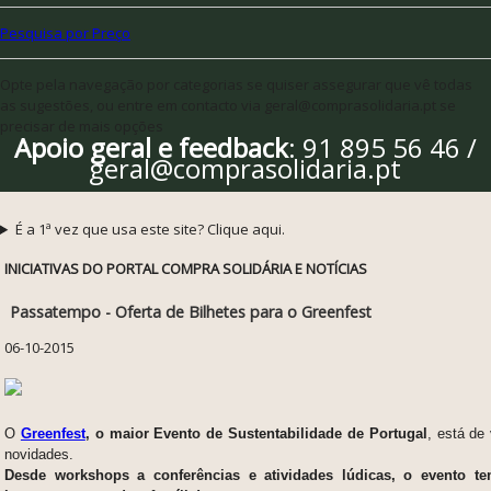
Pesquisa por Preço
Opte pela navegação por categorias se quiser assegurar que vê todas
as sugestões, ou entre em contacto via geral@comprasolidaria.pt se
precisar de mais opções
Apoio geral e feedback
: 91 895 56 46 /
geral@comprasolidaria.pt
É a 1ª vez que usa este site? Clique aqui.
INICIATIVAS DO PORTAL COMPRA SOLIDÁRIA E NOTÍCIAS
Passatempo - Oferta de Bilhetes para o Greenfest
06-10-2015
O
Greenfest
, o maior Evento de Sustentabilidade de Portugal
, está de
novidades.
Desde workshops a conferências e atividades lúdicas, o evento te