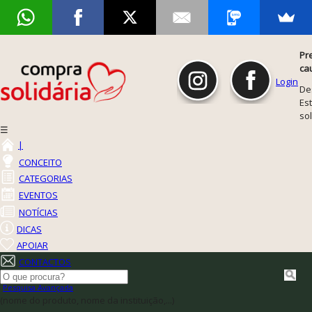
Pr
ca
Login
De
Est
so
☰
|
CONCEITO
CATEGORIAS
EVENTOS
NOTÍCIAS
DICAS
APOIAR
CONTACTOS
Pesquisa Avançada
(nome do produto, nome da instituição,...)