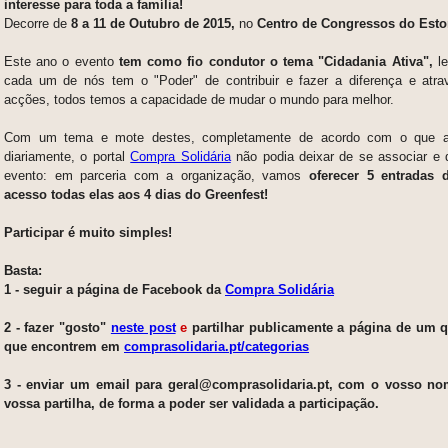
interesse para toda a família!
Decorre de
8 a 11 de Outubro de 2015,
no
Centro de Congressos do Estori
Este ano o evento
tem como fio condutor o tema "Cidadania Ativa",
l
cada um de nós tem o "Poder" de contribuir e fazer a diferença e atr
acções, todos temos a capacidade de mudar o mundo para melhor.
Com um tema e mote destes, completamente de acordo com o que a
diariamente, o portal
Compra Solidária
não podia deixar de se associar e 
evento: em parceria com a organização, vamos
oferecer 5 entradas 
acesso todas elas aos 4 dias do Greenfest!
Participar é muito simples!
Basta:
1 - seguir a página de Facebook da
Compra Solidária
2 - fazer "gosto"
neste post
e
partilhar publicamente a página de um 
que encontrem em
comprasolidaria.pt/categorias
3 - enviar um email para geral@comprasolidaria.pt, com o vosso no
vossa partilha, de forma a poder ser validada
a participação.