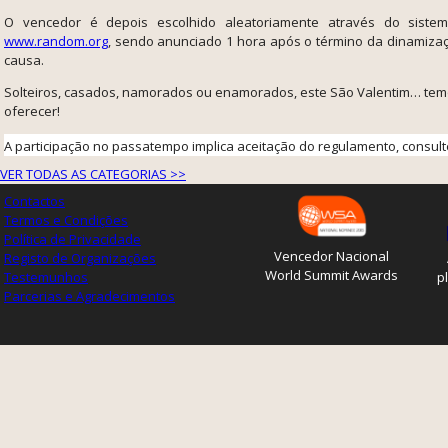
O vencedor é depois escolhido aleatoriamente através do siste
www.random.org
, sendo anunciado 1 hora após o término da dinamiza
causa.
Solteiros, casados, namorados ou enamorados, este São Valentim… te
oferecer!
A participação no passatempo implica aceitação do regulamento, consul
VER TODAS AS CATEGORIAS >>
Contactos
Termos e Condições
Política de Privacidade
Vencedor Nacional
Registo de Organizações
World Summit Awards
Testemunhos
p
Parcerias e Agradecimentos