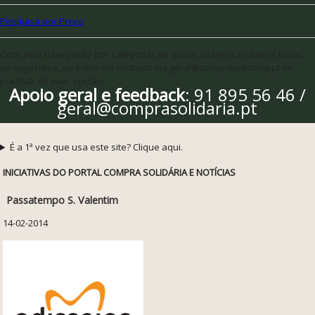
Pesquisa por Preço
Opte pela navegação por categorias se quiser assegurar que vê todas
as sugestões, ou entre em contacto via geral@comprasolidaria.pt se
precisar de mais opções
Apoio geral e feedback
: 91 895 56 46 /
geral@comprasolidaria.pt
É a 1ª vez que usa este site? Clique aqui.
INICIATIVAS DO PORTAL COMPRA SOLIDÁRIA E NOTÍCIAS
Passatempo S. Valentim
14-02-2014