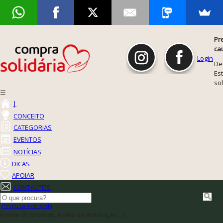
Pr
ca
Login
De
Est
so
☰
|
CONCEITO
CATEGORIAS
EVENTOS
NOTÍCIAS
DICAS
APOIAR
CONTACTOS
Pesquisa Avançada
(nome do produto, nome da instituição,...)