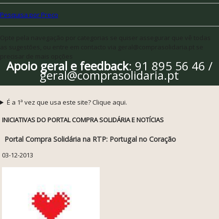
Pesquisa por Preço
Opte pela navegação por categorias se quiser assegurar que vê todas
as sugestões, ou entre em contacto via geral@comprasolidaria.pt se
precisar de mais opções
Apoio geral e feedback
: 91 895 56 46 /
geral@comprasolidaria.pt
É a 1ª vez que usa este site? Clique aqui.
INICIATIVAS DO PORTAL COMPRA SOLIDÁRIA E NOTÍCIAS
Portal Compra Solidária na RTP: Portugal no Coração
03-12-2013