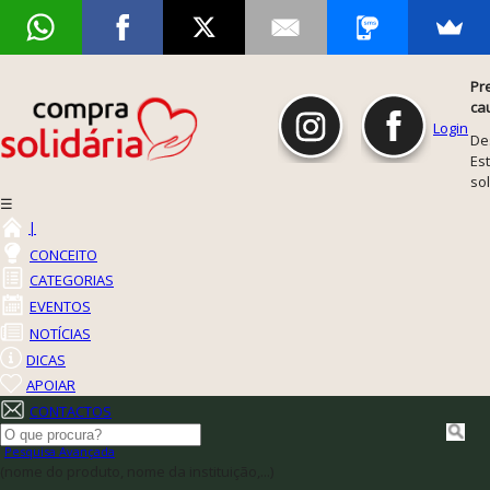
Pr
ca
Login
De
Est
so
☰
|
CONCEITO
CATEGORIAS
EVENTOS
NOTÍCIAS
DICAS
APOIAR
CONTACTOS
Pesquisa Avançada
(nome do produto, nome da instituição,...)