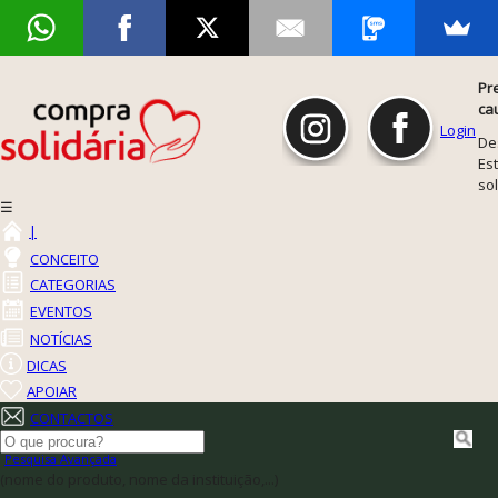
Pr
ca
Login
De
Est
so
☰
|
CONCEITO
CATEGORIAS
EVENTOS
NOTÍCIAS
DICAS
APOIAR
CONTACTOS
Pesquisa Avançada
(nome do produto, nome da instituição,...)