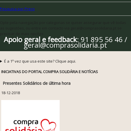
Pesquisa por Preço
Opte pela navegação por categorias se quiser assegurar que vê todas
as sugestões, ou entre em contacto via geral@comprasolidaria.pt se
precisar de mais opções
Apoio geral e feedback
: 91 895 56 46 /
geral@comprasolidaria.pt
É a 1ª vez que usa este site? Clique aqui.
INICIATIVAS DO PORTAL COMPRA SOLIDÁRIA E NOTÍCIAS
Presentes Solidários de última hora
18-12-2018