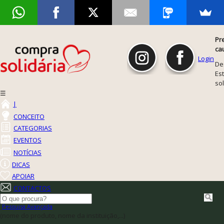
Pr
ca
Login
De
Est
so
☰
|
CONCEITO
CATEGORIAS
EVENTOS
NOTÍCIAS
DICAS
APOIAR
CONTACTOS
Pesquisa Avançada
(nome do produto, nome da instituição,...)