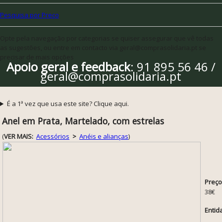
Pesquisa por Preço
Opte pela navegação por categorias se quiser assegurar que vê todas
as sugestões, ou entre em contacto via geral@comprasolidaria.pt se
precisar de mais opções
Apoio geral e feedback
: 91 895 56 46 /
geral@comprasolidaria.pt
É a 1ª vez que usa este site? Clique aqui.
Anel em Prata, Martelado, com estrelas
(
VER MAIS:
Acessórios
>
Anéis e alianças
)
Preço
38€
Entid