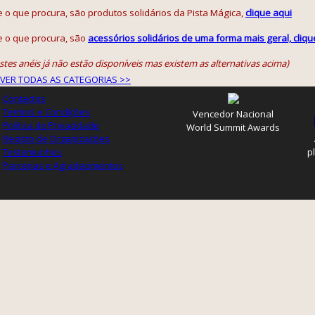
e o que procura, são produtos solidários da Pista Mágica,
clique aqui
e o que procura, são
acessórios solidários de uma forma mais geral, cliqu
stes anéis já não estão disponíveis mas existem as alternativas acima)
VER TODAS AS CATEGORIAS >>
Contactos
Termos e Condições
Vencedor Nacional
Política de Privacidade
World Summit Awards
Registo de Organizações
Testemunhos
p
Parcerias e Agradecimentos