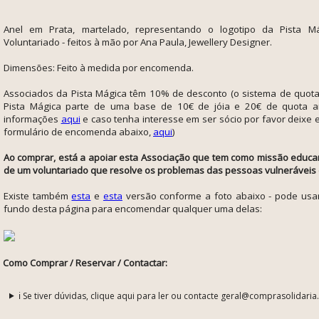
Anel em Prata, martelado, representando o logotipo da Pista Má
Voluntariado -
feitos à mão por Ana Paula, Jewellery Designer.
Dimensões: Feito à medida por encomenda.
Associados da Pista Mágica têm 10% de desconto (o sistema de quota
Pista Mágica parte de uma base de 10€ de jóia e 20€ de quota an
informações
aqui
e caso tenha interesse em ser sócio por favor deixe 
formulário de encomenda abaixo,
aqui
)
Ao comprar, está a apoiar esta Associação que tem como missão e
ducar
de um voluntariado que resolve os problemas das pessoas vulneráveis
Existe também
esta
e
esta
versão conforme a foto abaixo - pode usar
fundo desta página para encomendar qualquer uma delas:
Como Comprar / Reservar / Contactar:
ℹ️ Se tiver dúvidas, clique aqui para ler ou contacte geral@comprasolidaria