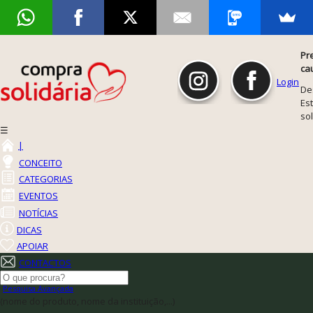
Pr
ca
Login
De
Est
so
☰
|
CONCEITO
CATEGORIAS
EVENTOS
NOTÍCIAS
DICAS
APOIAR
CONTACTOS
Pesquisa Avançada
(nome do produto, nome da instituição,...)