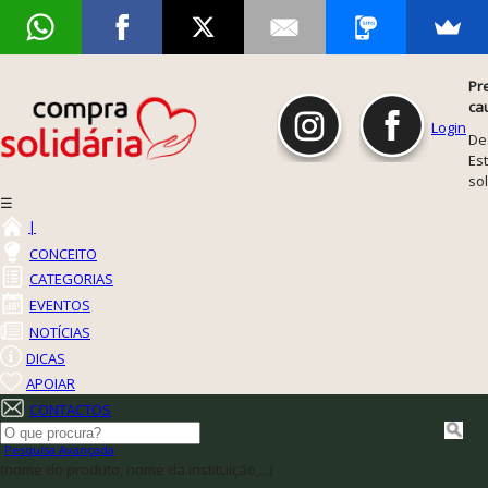
Pr
ca
Login
De
Est
so
☰
|
CONCEITO
CATEGORIAS
EVENTOS
NOTÍCIAS
DICAS
APOIAR
CONTACTOS
Pesquisa Avançada
(nome do produto, nome da instituição,...)