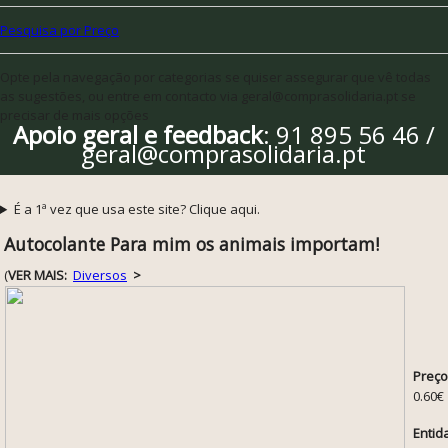
Pesquisa por Preço
Opte pela navegação por categorias se quiser assegurar que vê todas
as sugestões, ou entre em contacto via geral@comprasolidaria.pt se
precisar de mais opções
Apoio geral e feedback
: 91 895 56 46 /
geral@comprasolidaria.pt
É a 1ª vez que usa este site? Clique aqui.
Autocolante Para mim os animais importam!
(
VER MAIS:
Diversos
>
Preço
0.60€
Entid