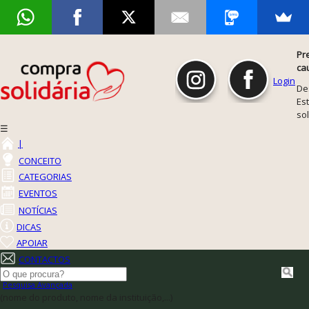
Pr
ca
Login
De
Est
so
☰
|
CONCEITO
CATEGORIAS
EVENTOS
NOTÍCIAS
DICAS
APOIAR
CONTACTOS
Pesquisa Avançada
(nome do produto, nome da instituição,...)