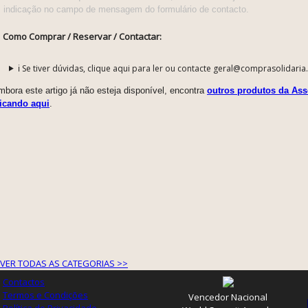
indicação no campo de mensagem do formulário de contacto.
Como Comprar / Reservar / Contactar:
ℹ️ Se tiver dúvidas, clique aqui para ler ou contacte geral@comprasolidaria
bora este artigo já não esteja disponível, encontra
outros produtos da As
licando aqui
.
VER TODAS AS CATEGORIAS >>
Contactos
Termos e Condições
Vencedor Nacional