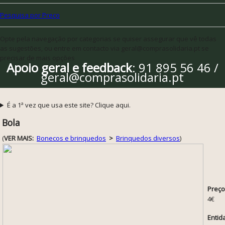
Pesquisa por Preço
Opte pela navegação por categorias se quiser assegurar que vê todas
as sugestões, ou entre em contacto via geral@comprasolidaria.pt se
precisar de mais opções
Apoio geral e feedback
: 91 895 56 46 /
geral@comprasolidaria.pt
É a 1ª vez que usa este site? Clique aqui.
Bola
(
VER MAIS:
Bonecos e brinquedos
>
Brinquedos diversos
)
Preço
4€
Entid