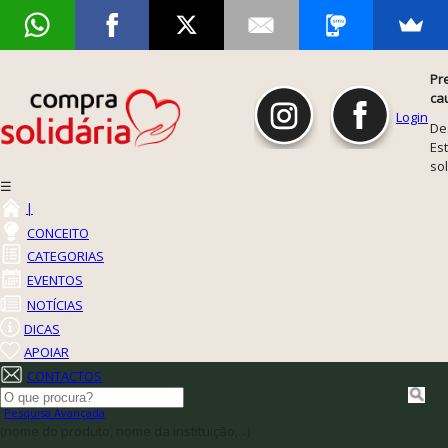
Pr
ca
Login
De
Est
so
☰
|
CONCEITO
CATEGORIAS
EVENTOS
NOTÍCIAS
DICAS
APOIAR
CONTACTOS
Pesquisa Avançada
(nome do produto, nome da instituição,...)