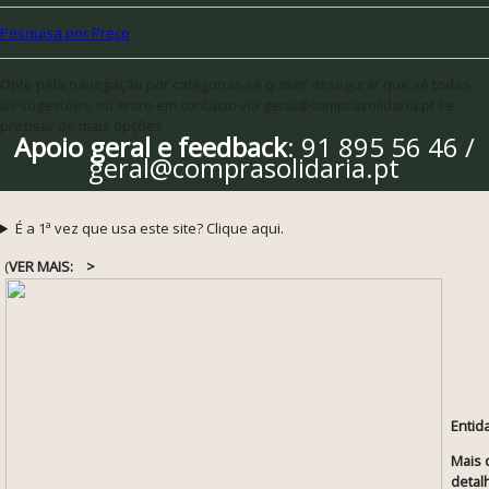
Pesquisa por Preço
Opte pela navegação por categorias se quiser assegurar que vê todas
as sugestões, ou entre em contacto via geral@comprasolidaria.pt se
precisar de mais opções
Apoio geral e feedback
: 91 895 56 46 /
geral@comprasolidaria.pt
É a 1ª vez que usa este site? Clique aqui.
(
VER MAIS:
>
Entid
Mais 
detal