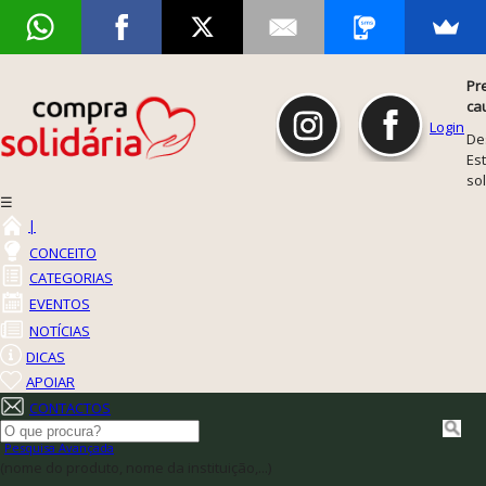
Pr
ca
Login
De
Est
so
☰
|
CONCEITO
CATEGORIAS
EVENTOS
NOTÍCIAS
DICAS
APOIAR
CONTACTOS
Pesquisa Avançada
(nome do produto, nome da instituição,...)