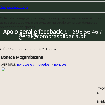
Pesquisa por Preço
Opte pela navegação por categorias se quiser assegurar que vê todas
as sugestões, ou entre em contacto via geral@comprasolidaria.pt se
precisar de mais opções
Apoio geral e feedback
: 91 895 56 46 /
geral@comprasolidaria.pt
É a 1ª vez que usa este site? Clique aqui.
Boneca Moçambicana
(
VER MAIS:
Bonecos e brinquedos
>
Bonecos
)
Preço
4€
Entid