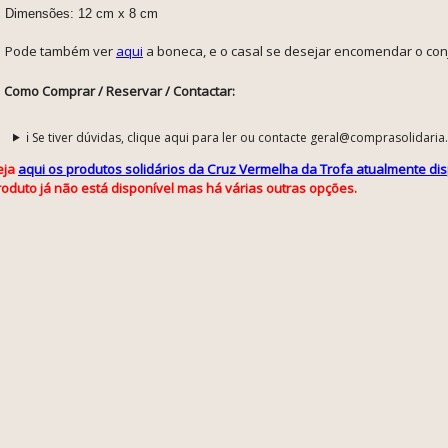
Dimensões: 12 cm x 8 cm
Pode também ver
aqui
a boneca, e o casal se desejar encomendar o con
Como Comprar / Reservar / Contactar:
ℹ️ Se tiver dúvidas, clique aqui para ler ou contacte geral@comprasolidaria
eja
aqui os produtos solidários da Cruz Vermelha da Trofa atualmente di
roduto já não está disponível mas há várias outras opções.