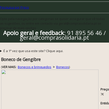
Pesquisa por Preço
Opte pela navegação por categorias se quiser assegurar que vê todas
as sugestões, ou entre em contacto via geral@comprasolidaria.pt se
precisar de mais opções
Apoio geral e feedback
: 91 895 56 46 /
geral@comprasolidaria.pt
É a 1ª vez que usa este site? Clique aqui.
Boneco de Gengibre
(
VER MAIS:
Bonecos e brinquedos
>
Bonecos
)
Preço
7€
Entid