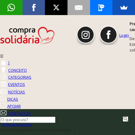
Pr
ca
Login
De
Est
so
☰
|
CONCEITO
CATEGORIAS
EVENTOS
NOTÍCIAS
DICAS
APOIAR
CONTACTOS
Pesquisa Avançada
(nome do produto, nome da instituição,...)