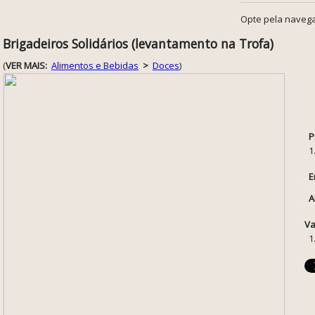
Opte pela navega
Brigadeiros Solidários (levantamento na Trofa)
(
VER MAIS:
Alimentos e Bebidas
>
Doces
)
P
1
E
A
Va
1