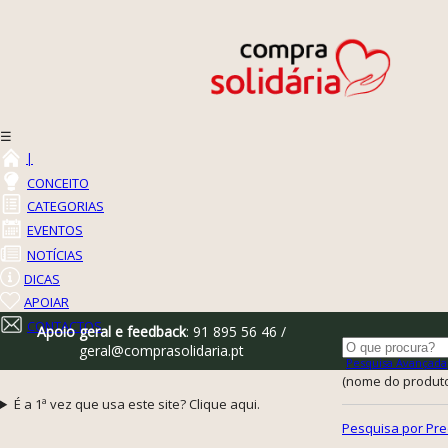
☰
|
CONCEITO
CATEGORIAS
EVENTOS
NOTÍCIAS
DICAS
APOIAR
CONTACTOS
Apoio geral e feedback
: 91 895 56 46 /
geral@comprasolidaria.pt
Pesquisa Avançada
(nome do produto,
É a 1ª vez que usa este site? Clique aqui.
Pesquisa por Pre