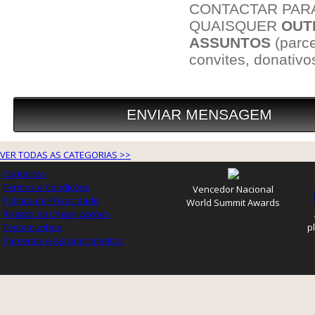
VER TODAS AS CATEGORIAS >>
Contactos
Termos e Condições
Vencedor Nacional
Política de Privacidade
World Summit Awards
Registo de Organizações
Testemunhos
p
Parcerias e Agradecimentos