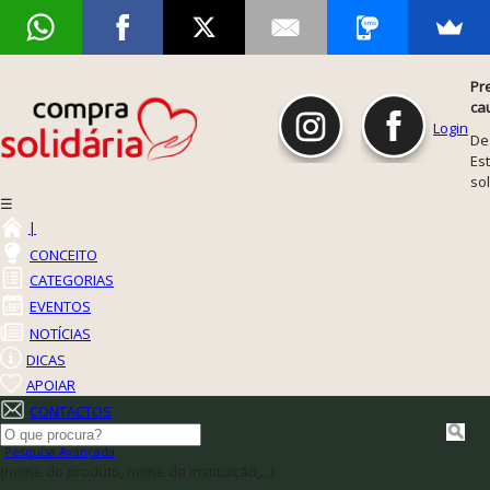
Pr
ca
Login
De
Est
so
☰
|
CONCEITO
CATEGORIAS
EVENTOS
NOTÍCIAS
DICAS
APOIAR
CONTACTOS
Pesquisa Avançada
(nome do produto, nome da instituição,...)