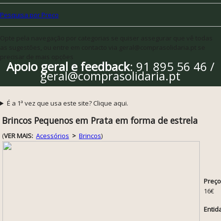
Pesquisa por Preço
Opte pela navegação por categorias se quiser assegurar que vê todas
as sugestões, ou entre em contacto via geral@comprasolidaria.pt se
precisar de mais opções
Apoio geral e feedback
: 91 895 56 46 /
geral@comprasolidaria.pt
É a 1ª vez que usa este site? Clique aqui.
Brincos Pequenos em Prata em forma de estrela
(
VER MAIS:
Acessórios
>
Brincos
)
Preço
16€
Entid