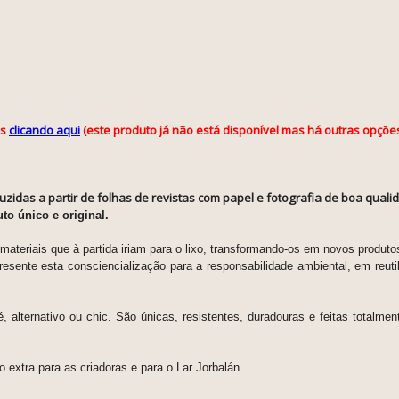
is
clicando aqui
(este produto já não está disponível mas há outras opções
zidas a partir de folhas de revistas com papel e fotografia de boa quali
to único e original.
materiais que à partida iriam para o lixo, transformando-os em novos produt
sente esta consciencialização para a responsabilidade ambiental, em reutili
alternativo ou chic. São únicas, resistentes, duradouras e feitas totalment
 extra para as criadoras e para o Lar Jorbalán.