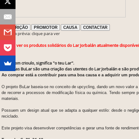
DESCRIÇÃO
PROMOTOR
CAUSA
CONTACTAR
ℹ️ Nota prévia: clique para ver
Poderá ver os produtos solidários do Lar Jorbalán atualmente disponíve
BuLar, em crioulo, significa "o teu Lar".
As bolsas BuLar
são uma criação das utentes do Lar Jorbalán
e
são produ
Ao comprar está a contribuir para uma boa causa e a adquirir um produ
O projeto BuLar baseia-se no conceito de upcycling, dando um novo valor a 
de recorrer a processos de modificação física ou química. Tendo sempre pre
materiais.
Possuem um design atual que se adapta a qualquer estilo: desde o negligé, 
reciclado.
Este projeto visa desenvolver competências e gerar uma fonte de rendimento