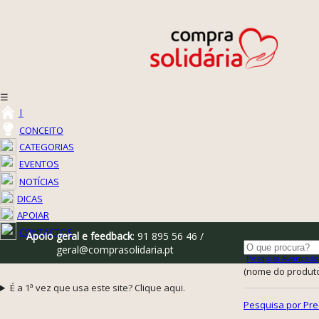
☰
|
CONCEITO
CATEGORIAS
EVENTOS
NOTÍCIAS
DICAS
APOIAR
CONTACTOS
Apoio geral e feedback
: 91 895 56 46 /
geral@comprasolidaria.pt
Pesquisa Avançada
(nome do produto,
É a 1ª vez que usa este site? Clique aqui.
Pesquisa por Pre