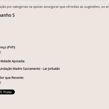
ção por categorias se quiser assegurar que vê todas as sugestões, ou en
amanho S
reço (PVP):
€
ntidade Apoiada:
undação Madre Sacramento - Lar Jorbalán
lor que Reverte:
€