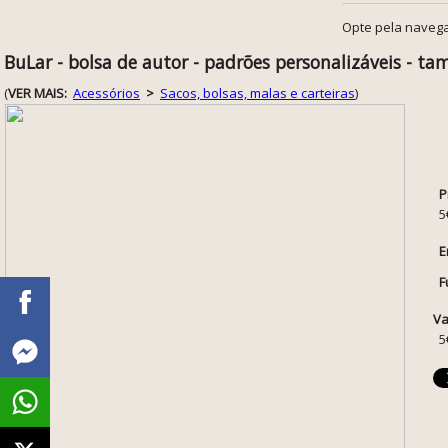
Opte pela navega
BuLar - bolsa de autor - padrões personalizáveis - t
(
VER MAIS:
Acessórios
>
Sacos, bolsas, malas e carteiras
)
P
5
E
F
Va
5