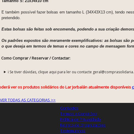
Tamanho S: 21x34x10 cm
E também possível fazer bolsas em tamanho L (
34X43X13 cm), tendo ness
pretendido.
Estas bolsas são feitas sob encomenda, podendo a sua criação demorar
Os padrões expostos são meramente exemplificativos: as bolsas são pe
o que deseja em termos de temas e cores no campo de mensagem for
Como Comprar / Reservar / Contactar:
ℹ️ Se tiver dúvidas, clique aqui para ler ou contacte geral@comprasolidaria
oderá ver os produtos solidários do Lar Jorbalán atualmente disponíveis
c
VER TODAS AS CATEGORIAS >>
Contactos
Termos e Condições
Política de Privacidade
Registo de Organizações
Testemunhos