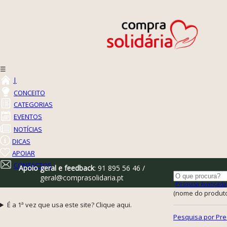
☰
|
CONCEITO
CATEGORIAS
EVENTOS
NOTÍCIAS
DICAS
APOIAR
CONTACTOS
Apoio geral e feedback
: 91 895 56 46 /
geral@comprasolidaria.pt
Pesquisa Avançada
(nome do produto,
É a 1ª vez que usa este site? Clique aqui.
Pesquisa por Pre