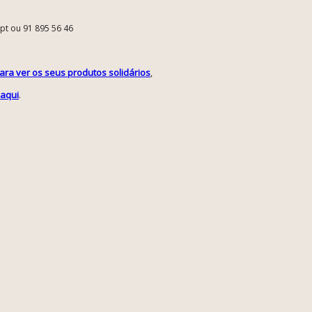
.pt ou 91 895 56 46
para ver os seus produtos solidários
,
 aqui
.