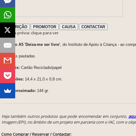
DESCRIÇÃO
PROMOTOR
CAUSA
CONTACTAR
ℹ️ Nota prévia: clique para ver
Caderno A5 'Deixa-me ser livre'
, do Instituto de Apoio à Criança - ao comp
60 folhas pautadas.
Materiais:
Cartão Reciclado/papel
Dimensões:
14,4 x 21,0 x 0,8 cm.
Peso aproximado:
144 gr.
Veja também outros produtos que pode encomendar em conjunto,
aqu
Imagem (EPI), no âmbito de um projeto em parceria com o IAC, com o objet
Como Comprar / Reservar / Contactar: