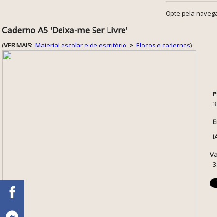
Opte pela navega
Caderno A5 'Deixa-me Ser Livre'
(
VER MAIS:
Material escolar e de escritório
>
Blocos e cadernos
)
P
3
E
I
Va
3