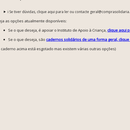
ℹ️ Se tiver dúvidas, clique aqui para ler ou contacte geral@comprasolidaria
eja as opções atualmente disponíveis:
Se o que deseja, é apoiar o Instituto de Apoio à Criança,
clique aqui 
Se o que deseja, são
cadernos solidários de uma forma geral, clique
o caderno acima está esgotado mas existem várias outras opções)