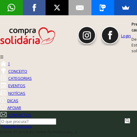
Pr
ca
Login
De
Est
so
☰
|
CONCEITO
CATEGORIAS
EVENTOS
NOTÍCIAS
DICAS
APOIAR
CONTACTOS
Pesquisa Avançada
(nome do produto, nome da instituição,...)