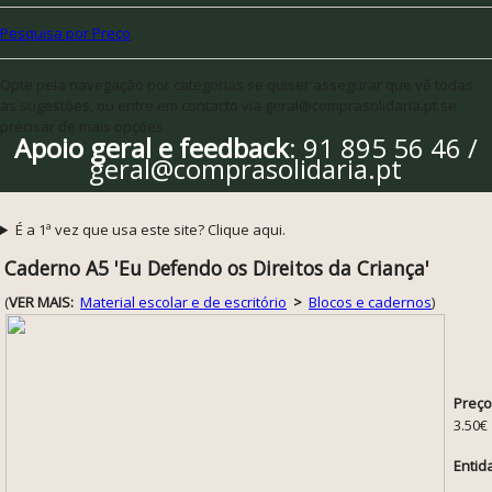
Pesquisa por Preço
Opte pela navegação por categorias se quiser assegurar que vê todas
as sugestões, ou entre em contacto via geral@comprasolidaria.pt se
precisar de mais opções
Apoio geral e feedback
: 91 895 56 46 /
geral@comprasolidaria.pt
É a 1ª vez que usa este site? Clique aqui.
Caderno A5 'Eu Defendo os Direitos da Criança'
(
VER MAIS:
Material escolar e de escritório
>
Blocos e cadernos
)
Preço
3.50€
Entid