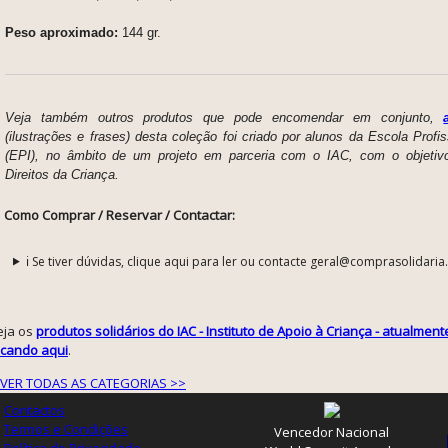
Peso aproximado:
144 gr.
Veja também outros produtos que pode encomendar em conjunto,
(ilustrações e frases) desta coleção foi criado por alunos da Escola Prof
(EPI), no âmbito de um projeto em parceria com o IAC, com o objetiv
Direitos da Criança.
Como Comprar / Reservar / Contactar:
ℹ️ Se tiver dúvidas, clique aqui para ler ou contacte geral@comprasolidaria
eja os
produtos solidários do IAC - Instituto de Apoio à Criança - atualment
licando aqui
.
VER TODAS AS CATEGORIAS >>
Contactos
Termos e Condições
Vencedor Nacional