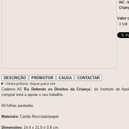
IAC - 
Crian
Valor 
3.50€
DESCRIÇÃO
PROMOTOR
CAUSA
CONTACTAR
ℹ️ Nota prévia: clique para ver
Caderno A5 '
Eu Defendo os Direitos da Criança
'
, do Instituto de Apo
comprar está a apoiar o seu trabalho.
60 folhas pautadas.
Materiais:
Cartão Reciclado/papel
Dimensões:
14,4 x 21,0 x 0,8 cm.