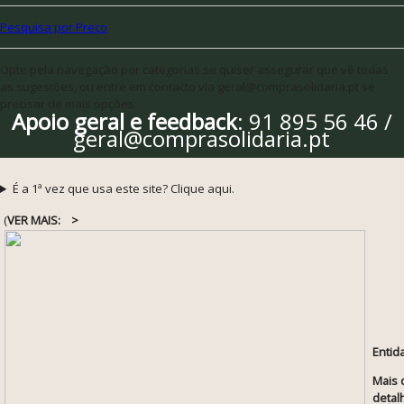
Pesquisa por Preço
Opte pela navegação por categorias se quiser assegurar que vê todas
as sugestões, ou entre em contacto via geral@comprasolidaria.pt se
precisar de mais opções
Apoio geral e feedback
: 91 895 56 46 /
geral@comprasolidaria.pt
É a 1ª vez que usa este site? Clique aqui.
(
VER MAIS:
>
Entid
Mais 
detal