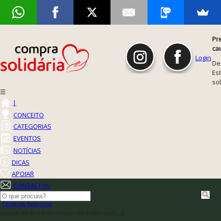
Pr
ca
Login
De
Est
so
☰
|
CONCEITO
CATEGORIAS
EVENTOS
NOTÍCIAS
DICAS
APOIAR
CONTACTOS
Pesquisa Avançada
(nome do produto, nome da instituição,...)