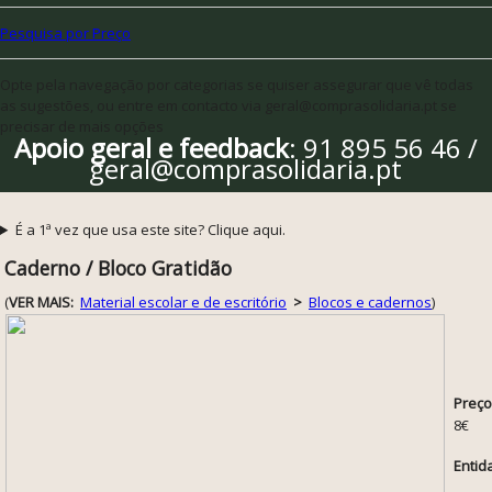
Pesquisa por Preço
Opte pela navegação por categorias se quiser assegurar que vê todas
as sugestões, ou entre em contacto via geral@comprasolidaria.pt se
precisar de mais opções
Apoio geral e feedback
: 91 895 56 46 /
geral@comprasolidaria.pt
É a 1ª vez que usa este site? Clique aqui.
Caderno / Bloco Gratidão
(
VER MAIS:
Material escolar e de escritório
>
Blocos e cadernos
)
Preço
8€
Entid