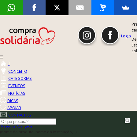
Pr
ca
Login
De
Est
so
☰
|
CONCEITO
CATEGORIAS
EVENTOS
NOTÍCIAS
DICAS
APOIAR
CONTACTOS
Pesquisa Avançada
(nome do produto, nome da instituição,...)