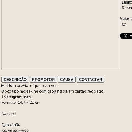
Leigo
Desen
Valor 
8€
DESCRIÇÃO
PROMOTOR
CAUSA
CONTACTAR
ℹ️ Nota prévia: clique para ver
Bloco tipo moleskine com capa rígida em cartão reciclado.
160 páginas lisas.
Formato: 14,7 x 21 cm
Na capa:
"
gra-ti-dão
nome feminino