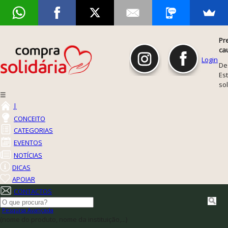
Pr
ca
Login
De
Est
so
☰
|
CONCEITO
CATEGORIAS
EVENTOS
NOTÍCIAS
DICAS
APOIAR
CONTACTOS
Pesquisa Avançada
(nome do produto, nome da instituição,...)