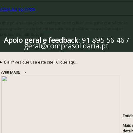
Pesquisa por Preço
Opte pela navegação por categorias se quiser assegurar que vê todas
as sugestões, ou entre em contacto via geral@comprasolidaria.pt se
precisar de mais opções
Apoio geral e feedback
: 91 895 56 46 /
geral@comprasolidaria.pt
É a 1ª vez que usa este site? Clique aqui.
(
VER MAIS:
>
Entid
Mais 
detal