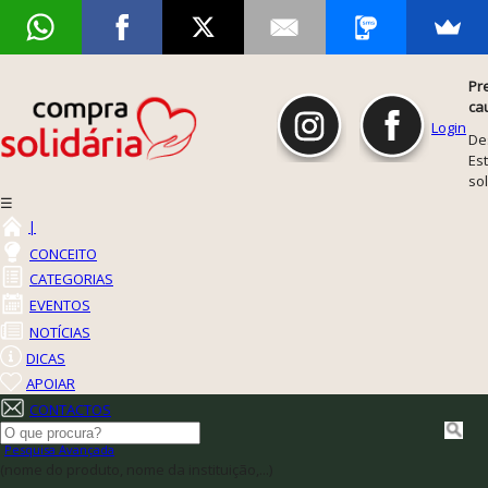
Pr
ca
Login
De
Est
so
☰
|
CONCEITO
CATEGORIAS
EVENTOS
NOTÍCIAS
DICAS
APOIAR
CONTACTOS
Pesquisa Avançada
(nome do produto, nome da instituição,...)