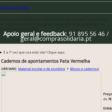
Pesquisa por Preço
Opte pela navegação por categorias se quiser assegurar que vê todas
as sugestões, ou entre em contacto via geral@comprasolidaria.pt se
precisar de mais opções
Apoio geral e feedback
: 91 895 56 46 /
geral@comprasolidaria.pt
É a 1ª vez que usa este site? Clique aqui.
Cadernos de apontamentos Pata Vermelha
(
VER MAIS:
Material escolar e de escritório
>
Blocos e cadernos
)
Preço
de
7€
Entid