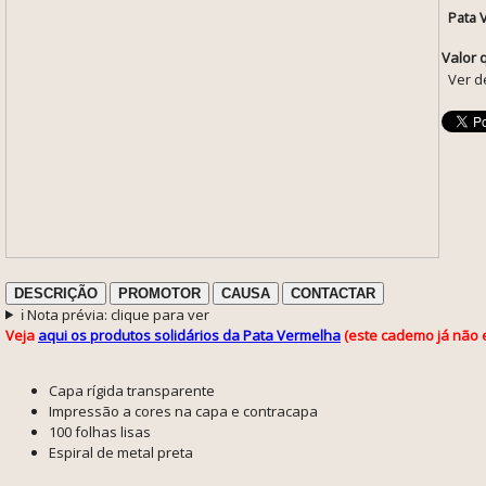
Pata 
Valor 
Ver d
DESCRIÇÃO
PROMOTOR
CAUSA
CONTACTAR
ℹ️ Nota prévia: clique para ver
Veja
aqui os produtos solidários da Pata Vermelha
(este cademo já não e
Capa rígida transparente
Impressão a cores na capa e contracapa
100 folhas lisas
Espiral de metal preta