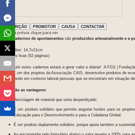
DESCRIÇÃO
PROMOTOR
CAUSA
CONTACTAR
ℹ️ Nota prévia: clique para ver
Estes
cadernos de apontamentos
são
p
roduzidos artesanalmente e a par
Dimensões: 14,7x21cm
26 folhas lisas (52 páginas)
Ao adquirir estes cadernos estará a gerar valor a dobrar! A FGS | Fundaç
Recicla, um dos projetos da Associação CAIS, desenvolve produtos de ecod
e integrando em contexto laboral pessoas que se encontram em situação de
Estas são as vantagens:
Reciclagem de material que seria desperdiçado;
É um produto solidário que permite angariar fundos para os projet
Educação para o Desenvolvimento e para a Cidadania Global;
É um produto duplamente solidário, porque apoia também a sustentabi
Ao encomendar pelo formulário abaixo o valor reverte a 100% para 