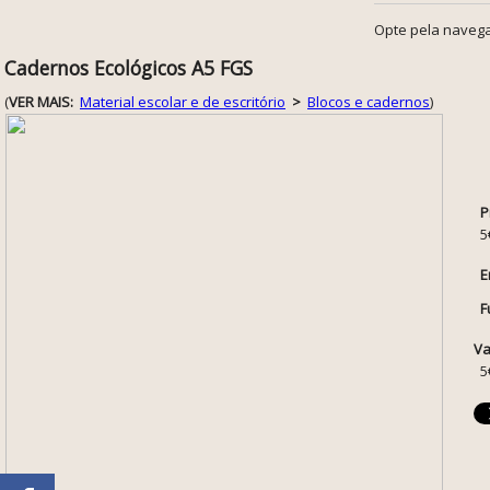
Opte pela navega
Cadernos Ecológicos A5 FGS
(
VER MAIS:
Material escolar e de escritório
>
Blocos e cadernos
)
P
5
E
F
Va
5