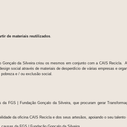
tir de materiais reutilizados
.
ão Gonçalo da Silveira criou os mesmos em conjunto com a CAIS Recicla. A 
esign social através de materiais de desperdício de várias empresas e orga
 pobreza e / ou exclusão social.
os da FGS | Fundação Gonçalo da Silveira, que procuram gerar Transformaç
lidade da oficina CAIS Recicla e dos seus artesãos, apoiando o seu talento
as causas da FGS | Fundação Gonçalo da Silveira.