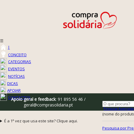
☰
|
CONCEITO
CATEGORIAS
EVENTOS
NOTÍCIAS
DICAS
APOIAR
CONTACTOS
Apoio geral e feedback
: 91 895 56 46 /
geral@comprasolidaria.pt
Pesquisa Avançada
(nome do produto,
É a 1ª vez que usa este site? Clique aqui.
Pesquisa por Pre