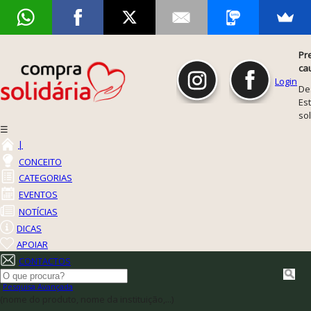
Pr
ca
Login
De
Est
so
☰
|
CONCEITO
CATEGORIAS
EVENTOS
NOTÍCIAS
DICAS
APOIAR
CONTACTOS
Pesquisa Avançada
(nome do produto, nome da instituição,...)