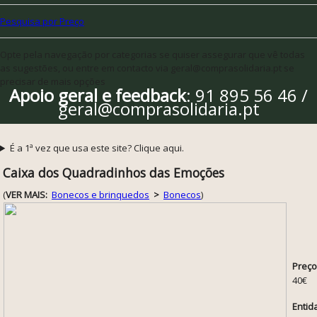
Pesquisa por Preço
Opte pela navegação por categorias se quiser assegurar que vê todas
as sugestões, ou entre em contacto via geral@comprasolidaria.pt se
precisar de mais opções
Apoio geral e feedback
: 91 895 56 46 /
geral@comprasolidaria.pt
É a 1ª vez que usa este site? Clique aqui.
Caixa dos Quadradinhos das Emoções
(
VER MAIS:
Bonecos e brinquedos
>
Bonecos
)
Preço
40€
Entid