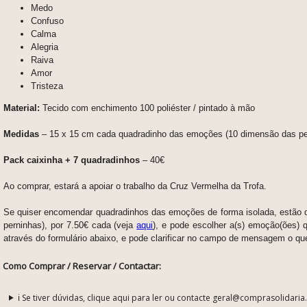
Medo
Confuso
Calma
Alegria
Raiva
Amor
Tristeza
Material:
Tecido com enchimento 100 poliéster / pintado à mão
Medidas
– 15 x 15 cm cada quadradinho das emoções (10 dimensão das pe
Pack caixinha + 7 quadradinhos
– 40€
Ao comprar, estará a apoiar o trabalho da Cruz Vermelha da Trofa.
Se quiser encomendar quadradinhos das emoções de forma isolada, estão d
perninhas), por 7.50€ cada (veja
aqui
),
e pode escolher a(s) emoção(ões) qu
através do formulário abaixo, e pode clarificar no campo de mensagem o qu
Como Comprar / Reservar / Contactar:
ℹ️ Se tiver dúvidas, clique aqui para ler ou contacte geral@comprasolidaria