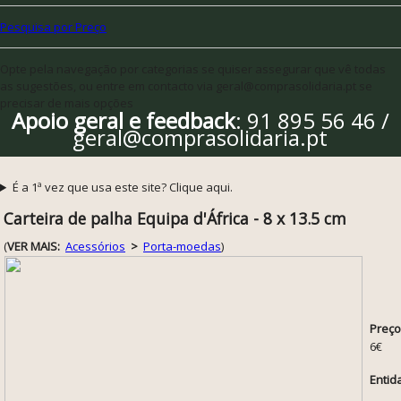
Pesquisa por Preço
Opte pela navegação por categorias se quiser assegurar que vê todas
as sugestões, ou entre em contacto via geral@comprasolidaria.pt se
precisar de mais opções
Apoio geral e feedback
: 91 895 56 46 /
geral@comprasolidaria.pt
É a 1ª vez que usa este site? Clique aqui.
Carteira de palha Equipa d'África - 8 x 13.5 cm
(
VER MAIS:
Acessórios
>
Porta-moedas
)
Preço
6€
Entid