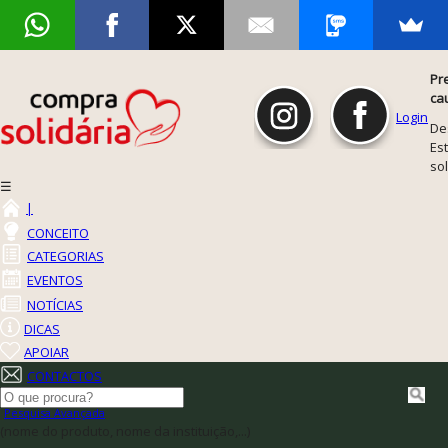
Pr
ca
Login
De
Est
so
☰
|
CONCEITO
CATEGORIAS
EVENTOS
NOTÍCIAS
DICAS
APOIAR
CONTACTOS
Pesquisa Avançada
(nome do produto, nome da instituição,...)