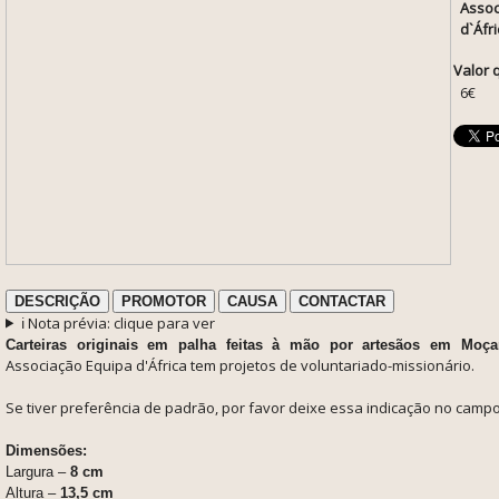
Assoc
d`Áfri
Valor 
6€
DESCRIÇÃO
PROMOTOR
CAUSA
CONTACTAR
ℹ️ Nota prévia: clique para ver
Carteiras originais em palha feitas à mão por artesãos em Moç
Associação Equipa d'África tem projetos de voluntariado-missionário.
Se tiver preferência de padrão, por favor deixe essa indicação no cam
Dimensões:
Largura –
8 cm
Altura –
13,5 cm