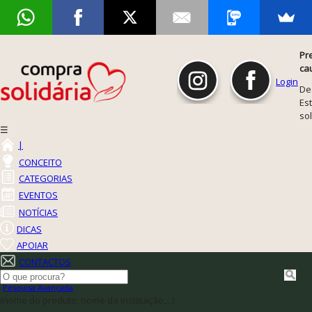
Pr
ca
Login
De
Est
so
☰
|
CONCEITO
CATEGORIAS
EVENTOS
NOTÍCIAS
DICAS
APOIAR
CONTACTOS
Pesquisa Avançada
(nome do produto, nome da instituição,...)