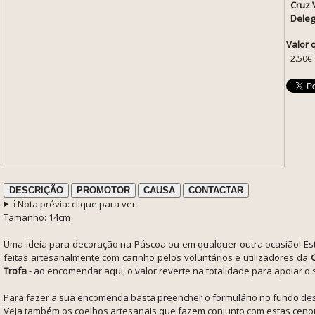
Cruz 
Deleg
Valor 
2.50€
DESCRIÇÃO
PROMOTOR
CAUSA
CONTACTAR
ℹ️ Nota prévia: clique para ver
Tamanho: 14cm
Uma ideia para decoração na Páscoa ou em qualquer outra ocasião! Es
feitas artesanalmente com carinho pelos voluntários e utilizadores da
Trofa
- ao encomendar aqui, o valor reverte na totalidade para apoiar o 
Para fazer a sua encomenda basta preencher o formulário no fundo des
Veja também os coelhos artesanais que fazem conjunto com estas cen