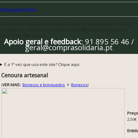
Pesquisa por Preço
Opte pela navegação por categorias se quiser assegurar que vê todas
as sugestões, ou entre em contacto via geral@comprasolidaria.pt se
precisar de mais opções
Apoio geral e feedback
: 91 895 56 46 /
geral@comprasolidaria.pt
É a 1ª vez que usa este site? Clique aqui.
Cenoura artesanal
(
VER MAIS:
Bonecos e brinquedos
>
Bonecos
)
Preço
2.50€
Entid