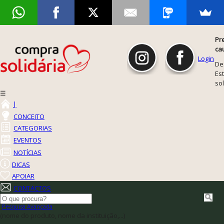
Pr
ca
Login
De
Est
so
☰
|
CONCEITO
CATEGORIAS
EVENTOS
NOTÍCIAS
DICAS
APOIAR
CONTACTOS
Pesquisa Avançada
(nome do produto, nome da instituição,...)