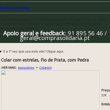
Pesquisa por Preço
Opte pela navegação por categorias se quiser assegurar que vê todas
as sugestões, ou entre em contacto via geral@comprasolidaria.pt se
precisar de mais opções
Apoio geral e feedback
: 91 895 56 46 /
geral@comprasolidaria.pt
É a 1ª vez que usa este site? Clique aqui.
Colar com estrelas, Fio de Prata, com Pedra
(
VER MAIS:
Acessórios
>
Colares
)
Preço
22€
Entid