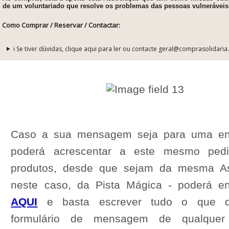
de um voluntariado que resolve os problemas das pessoas vulnerávei
Como Comprar / Reservar / Contactar:
ℹ️ Se tiver dúvidas, clique aqui para ler ou contacte geral@comprasolidaria